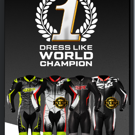
JEDNOCZĘŚCIOWY I DWUCZĘŚCIOWY LADY
NOVA AR
Kombinezon dla wszystkich dziewczyn, które nie boją się
odkręcić gazu.
Wybierz wersję odpowiednią do swojego stylu jazdy.
>> WIĘCEJ TUTAJ <<