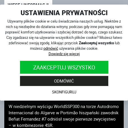
WIĘCEJ INFORMACJI
USTAWIENIA PRYWATNOŚCI
Używamy plików cookie w celu świadczenia naszych usług. Niektóre z
nich są niezbędne do działania witryny, podczas gdy inne pomagają nam
poprawić komfort użytkowania i szybciej dotrzeć do tego, czego szukasz.
Czy zgadzasz się na używanie wszystkich plików cookie? Możesz łatwo
zdefiniować swoją zgodę, klikając przycisk
Zaakceptuj wszystko
lub
możesz
odmówić
używania plików cookie.
Dowiedz się więcej
ZAAKCEPTUJ WSZYSTKO
ODMÓWIĆ
FERNANDEZ WYGRYWA WORLDSSP300 W
SKONFIGURUJ
KOMBINEZONIE 4SR
W niedzielnym wyścigu WorldSSP300 na torze Autodromo
Internacional do Algarve w Portimão hiszpański zawodnik
Beñat Fernandez #7 odniósł swoje pierwsze zwycięstwo
– w kombinezonie 4SR.