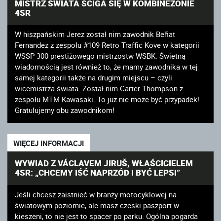
MISTRZ ŚWIATA ŚCIGA SIĘ W KOMBINEZONIE
4SR
W hiszpańskim Jerez został nim zawodnik Beñat
Fernandez z zespołu #109 Retro Traffic Kove w kategorii
WSSP 300 prestiżowego mistrzostw WSBK. Świetną
wiadomością jest również to, że mamy zawodnika w tej
samej kategorii także na drugim miejscu – czyli
wicemistrza świata. Został nim Carter Thompson z
zespołu MTM Kawasaki. To już nie może być przypadek!
Gratulujemy obu zawodnikom!
WIĘCEJ INFORMACJI
WYWIAD Z VÁCLAVEM JIRUŠ, WŁAŚCICIELEM
4SR: „CHCEMY IŚĆ NAPRZÓD I BYĆ LEPSI”
Jeśli chcesz zaistnieć w branży motocyklowej na
światowym poziomie, ale masz czeski paszport w
kieszeni, to nie jest to spacer po parku. Ogólna pogarda