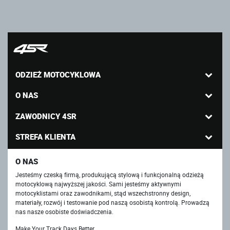
ODZIEŻ MOTOCYKLOWA
O NAS
ZAWODNICY 4SR
STREFA KLIENTA
O NAS
Jesteśmy czeską firmą, produkującą stylową i funkcjonalną odzieżą
motocyklową najwyższej jakości. Sami jesteśmy aktywnymi
motocyklistami oraz zawodnikami, stąd wszechstronny design,
materiały, rozwój i testowanie pod naszą osobistą kontrolą. Prowadzą
nas nasze osobiste doświadczenia.
Make Your Track Days Better