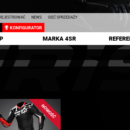
AREJESTROWAĆ
NEWS
SIEĆ SPRZEDAŻY
L
KONFIGURATOR
P
MARKA 4SR
REFERE
NOWOŚĆ