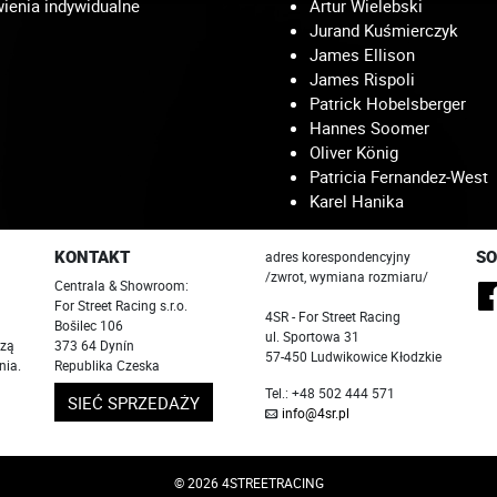
enia indywidualne
Artur Wielebski
Jurand Kuśmierczyk
James Ellison
James Rispoli
Patrick Hobelsberger
Hannes Soomer
Oliver König
Patricia Fernandez-West
Karel Hanika
KONTAKT
SO
adres korespondencyjny
/zwrot, wymiana rozmiaru/
Centrala & Showroom:
For Street Racing s.r.o.
4SR - For Street Racing
Bošilec 106
ul. Sportowa 31
szą
373 64 Dynín
57-450 Ludwikowice Kłodzkie
nia.
Republika Czeska
Tel.: +48 502 444 571
SIEĆ SPRZEDAŻY
info@4sr.pl
© 2026 4STREETRACING