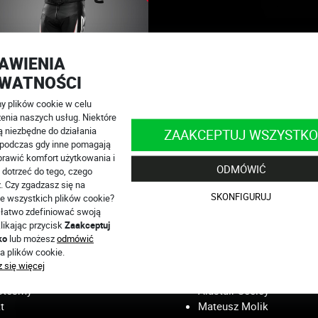
AWIENIA
WATNOŚCI
 plików cookie w celu
STA AR
enia naszych usług. Niektóre
ą niezbędne do działania
ZAAKCEPTUJ WSZYSTKO
gazynie
, podczas gdy inne pomagają
3 799
PLN
rawić komfort użytkowania i
ODMÓWIĆ
 dotrzeć do tego, czego
. Czy zgadzasz się na
SKONFIGURUJ
e wszystkich plików cookie?
łatwo zdefiniować swoją
likając przycisk
Zaakceptuj
ko
lub możesz
odmówić
a plików cookie.
 się więcej
ZAWODNICY 4SR
steśmy
Alastair Seeley
t
Mateusz Molik