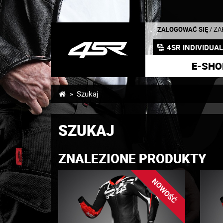
ZALOGOWAĆ SIĘ
/ Z
4SR INDIVIDUA
E-SHO
Szukaj
SZUKAJ
ZNALEZIONE PRODUKTY
NOWOŚĆ