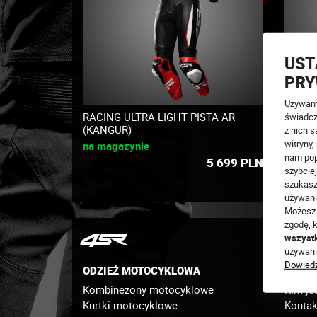
UST
PRY
Używamy
RACING ULTRA LIGHT PISTA AR
RR PI
świadcz
(KANGUR)
z nich s
na ma
witryny
na magazynie
nam pop
5 699
PLN
szybciej
szukasz
używani
Możesz 
zgodę, k
wszyst
używani
Dowiedz
ODZIEŻ MOTOCYKLOWA
O NAS
Kombinezony motocyklowe
Kim je
Kurtki motocyklowe
Kontak