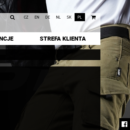
|
|
CZ
EN
DE
NL
SK
PL
NCJE
STREFA KLIENTA