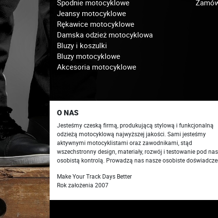
Spodnie motocyklowe
Zamówi
Jeansy motocyklowe
Rękawice motocyklowe
Damska odzież motocyklowa
Bluzy i koszulki
Bluzy motocyklowe
Akcesoria motocyklowe
O NAS
Jesteśmy czeską firmą, produkującą stylową i funkcjonalną
odzieżą motocyklową najwyższej jakości. Sami jesteśmy
aktywnymi motocyklistami oraz zawodnikami, stąd
wszechstronny design, materiały, rozwój i testowanie pod na
osobistą kontrolą. Prowadzą nas nasze osobiste doświadcze
Make Your Track Days Better
Rok założenia 2007