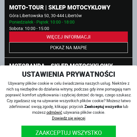
MOTO-TOUR | SKLEP MOTOCYKLOWY
Góra Libertowska 50, 30-444 Libertów
Poniedziałek - Piątek: 10:00 - 18:00
Sobota: 10:00 - 15:00
WIĘCEJ INFORMACJI
POKAŻ NA MAPIE
MOTOBANDA - SKLEP MOTOCYKLOWY -
PIASECZNO, K. WARSZAWA
USTAWIENIA PRYWATNOŚCI
Puławska 44D, 05-500 Piaseczno
Używamy plików cookie w celu świadczenia naszych usług. Niektóre z
Poniedziałek - Piątek: 9:00 - 20:00
nich są niezbędne do działania witryny, podczas gdy inne pomagają nam
Sobota: 9:00 - 17:00
poprawić komfort użytkowania i szybciej dotrzeć do tego, czego szukasz.
Czy zgadzasz się na używanie wszystkich plików cookie? Możesz łatwo
WIĘCEJ INFORMACJI
zdefiniować swoją zgodę, klikając przycisk
Zaakceptuj wszystko
lub
możesz
odmówić
używania plików cookie.
POKAŻ NA MAPIE
Dowiedz się więcej
MOTOBANDA.PL
ZAAKCEPTUJ WSZYSTKO