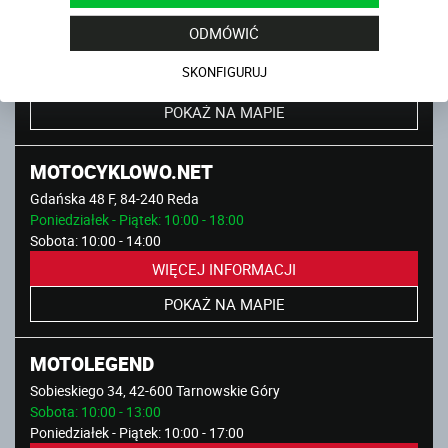
Szczawnicka 4, 60-471 Poznań
Poniedziałek - Piątek: 9:00 - 19:00
ODMÓWIĆ
Sobota: 9:00 - 15:00
SKONFIGURUJ
WIĘCEJ INFORMACJI
POKAŻ NA MAPIE
MOTOCYKLOWO.NET
Gdańska 48 F, 84-240 Reda
Poniedziałek - Piątek: 10:00 - 18:00
Sobota: 10:00 - 14:00
WIĘCEJ INFORMACJI
POKAŻ NA MAPIE
MOTOLEGEND
Sobieskiego 34, 42-600 Tarnowskie Góry
Sobota: 10:00 - 13:00
Poniedziałek - Piątek: 10:00 - 17:00