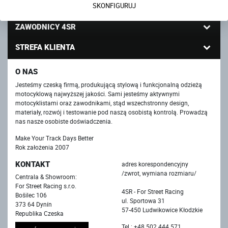
O NAS
SKONFIGURUJ
ZAWODNICY 4SR
STREFA KLIENTA
O NAS
Jesteśmy czeską firmą, produkującą stylową i funkcjonalną odzieżą
motocyklową najwyższej jakości. Sami jesteśmy aktywnymi
motocyklistami oraz zawodnikami, stąd wszechstronny design,
materiały, rozwój i testowanie pod naszą osobistą kontrolą. Prowadzą
nas nasze osobiste doświadczenia.
Make Your Track Days Better
Rok założenia 2007
KONTAKT
adres korespondencyjny
/zwrot, wymiana rozmiaru/
Centrala & Showroom:
For Street Racing s.r.o.
4SR - For Street Racing
Bošilec 106
ul. Sportowa 31
373 64 Dynín
57-450 Ludwikowice Kłodzkie
Republika Czeska
Tel.: +48 502 444 571