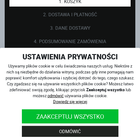
KOSZYK
DOSTAWA I PŁATNOŚĆ
DANE DOSTAWY
PODSUMOWANIE ZAMÓWIENIA
USTAWIENIA PRYWATNOŚCI
ZAWARTOŚĆ KOSZYKA
Używamy plików cookie w celu świadczenia naszych usług. Niektóre z
nich są niezbędne do działania witryny, podczas gdy inne pomagają nam
poprawić komfort użytkowania i szybciej dotrzeć do tego, czego szukasz.
Twój koszyk jest pusty.
Czy zgadzasz się na używanie wszystkich plików cookie? Możesz łatwo
zdefiniować swoją zgodę, klikając przycisk
Zaakceptuj wszystko
lub
możesz
odmówić
używania plików cookie.
Dowiedz się więcej
ZAAKCEPTUJ WSZYSTKO
ODZIEŻ MOTOCYKLOWA
ODMÓWIĆ