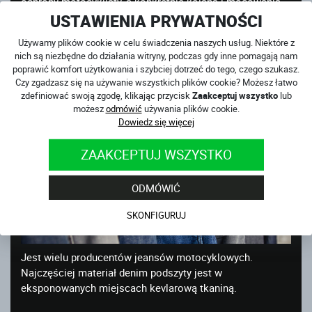
ochrony motocyklisty, a konkretnie kolana i mocowania
ochraniaczy w...
USTAWIENIA PRYWATNOŚCI
Używamy plików cookie w celu świadczenia naszych usług. Niektóre z
PATENT 4SR
nich są niezbędne do działania witryny, podczas gdy inne pomagają nam
wtorek, 5. listopada 2019
poprawić komfort użytkowania i szybciej dotrzeć do tego, czego szukasz.
Czy zgadzasz się na używanie wszystkich plików cookie? Możesz łatwo
zdefiniować swoją zgodę, klikając przycisk
Zaakceptuj wszystko
lub
możesz
odmówić
używania plików cookie.
Dowiedz się więcej
ZAAKCEPTUJ WSZYSTKO
ODMÓWIĆ
SKONFIGURUJ
Jest wielu producentów jeansów motocyklowych.
Najczęściej materiał denim podszyty jest w
eksponowanych miejscach kevlarową tkaniną.