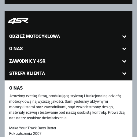
ODZIEŻ MOTOCYKLOWA
O NAS
ZAWODNICY 4SR
STREFA KLIENTA
O NAS
Jesteśmy czeską firmą, produkującą stylową i funkcjonalną odzieżą
motocyklową najwyższej jakości. Sami jesteśmy aktywnymi
motocyklistami oraz zawodnikami, stąd wszechstronny design,
materiały, rozwój i testowanie pod naszą osobistą kontrolą. Prowadzą
nas nasze osobiste doświadczenia.
Make Your Track Days Better
Rok założenia 2007