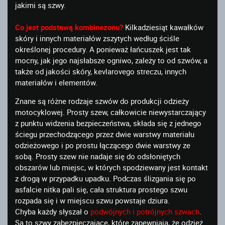
jakimi są szwy.
Co jest podstawą kombinezonu?
Kilkadziesiąt kawałków
skóry i innych materiałów zszytych według ściśle
określonej procedury. A ponieważ łańcuszek jest tak
mocny, jak jego najsłabsze ogniwo, zależy to od szwów, a
także od jakości skóry, kevlarovego streczu, innych
materiałów i elementów.
Znane są różne rodzaje szwów do produkcji odzieży
motocyklowej. Prosty szew, całkowicie niewystarczający
z punktu widzenia bezpieczeństwa, składa się z jednego
ściegu przechodzącego przez dwie warstwy materiału
odzieżowego i po prostu łączącego dwie warstwy ze
sobą. Prosty szew nie nadaje się do odsłoniętych
obszarów lub miejsc, w których spodziewany jest kontakt
z drogą w przypadku upadku. Podczas ślizgania się po
asfalcie nitka pali się, cała struktura prostego szwu
rozpada się i w miejscu szwu powstaje dziura.
Chyba każdy słyszał o
podwójnych i potrójnych szwach
.
Są to szwy zabezpieczające, które zapewniają, że odzież