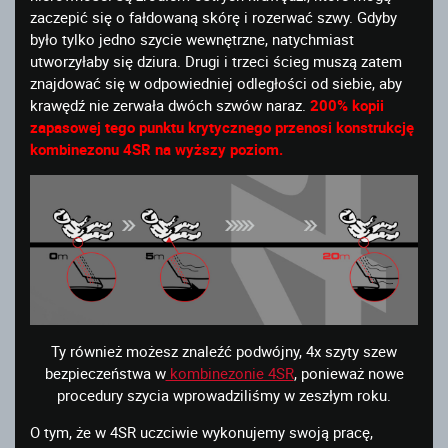
zaczepić się o fałdowaną skórę i rozerwać szwy. Gdyby
było tylko jedno szycie wewnętrzne, natychmiast
utworzyłaby się dziura. Drugi i trzeci ścieg muszą zatem
znajdować się w odpowiedniej odległości od siebie, aby
krawędź nie zerwała dwóch szwów naraz.
200% kopii
zapasowej tego punktu krytycznego przenosi konstrukcję
kombinezonu 4SR na wyższy poziom.
Ty również możesz znaleźć podwójny, 4x szyty szew
bezpieczeństwa w
kombinezonie 4SR
, ponieważ nowe
procedury szycia wprowadziliśmy w zeszłym roku.
O tym, że w 4SR uczciwie wykonujemy swoją pracę,