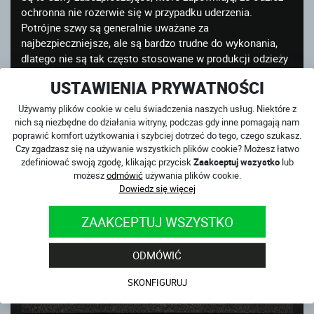
ochronna nie rozerwie się w przypadku uderzenia.
Potrójne szwy są generalnie uważane za
najbezpieczniejsze, ale są bardzo trudne do wykonania,
dlatego nie są tak często stosowane w produkcji odzieży
motocyklowej. Przewagą nad podwójnymi szwami jest
USTAWIENIA PRYWATNOŚCI
potrójny szew, głównie dlatego, że jest płaski, a przez to
wygodny. Często stosuje się go na plecach, łokciach, w
Używamy plików cookie w celu świadczenia naszych usług. Niektóre z
kroczu lub przy kości ogonowej.
nich są niezbędne do działania witryny, podczas gdy inne pomagają nam
poprawić komfort użytkowania i szybciej dotrzeć do tego, czego szukasz.
W For Street Racing numer ukryty w oznaczeniu szwu nie
Czy zgadzasz się na używanie wszystkich plików cookie? Możesz łatwo
wskazuje już jednak na ilość ściegów.
Konstrukcja
zdefiniować swoją zgodę, klikając przycisk
Zaakceptuj wszystko
lub
możesz
odmówić
używania plików cookie.
naszego podwójnego szwu jest szyta 4 razy!
Z zewnątrz
Dowiedz się więcej
nic nie poznacie bo tak jak przy standardowym
podwójnym szwie, tylko jeden szew jest widoczny, a
ZAAKCEPTUJ WSZYSTKO
pozostałe trzy są ukryte w środku.
ODMÓWIĆ
SKONFIGURUJ