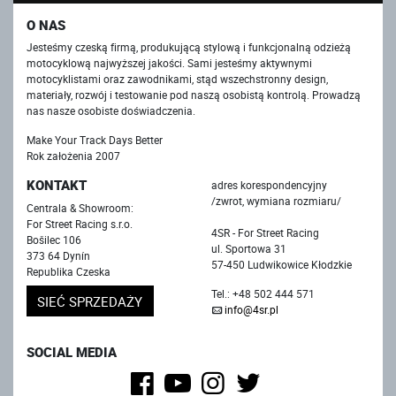
O NAS
Jesteśmy czeską firmą, produkującą stylową i funkcjonalną odzieżą
motocyklową najwyższej jakości. Sami jesteśmy aktywnymi
motocyklistami oraz zawodnikami, stąd wszechstronny design,
materiały, rozwój i testowanie pod naszą osobistą kontrolą. Prowadzą
nas nasze osobiste doświadczenia.
Make Your Track Days Better
Rok założenia 2007
KONTAKT
adres korespondencyjny
/zwrot, wymiana rozmiaru/
Centrala & Showroom:
For Street Racing s.r.o.
4SR - For Street Racing
Bošilec 106
ul. Sportowa 31
373 64 Dynín
57-450 Ludwikowice Kłodzkie
Republika Czeska
Tel.: +48 502 444 571
SIEĆ SPRZEDAŻY
info@4sr.pl
SOCIAL MEDIA