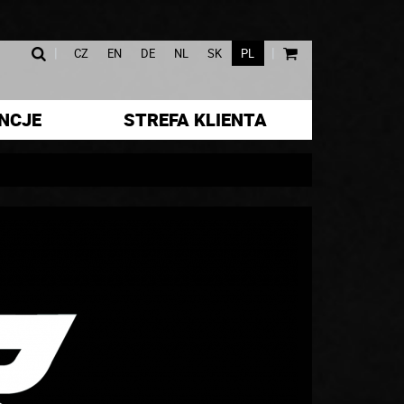
|
|
CZ
EN
DE
NL
SK
PL
NCJE
STREFA KLIENTA