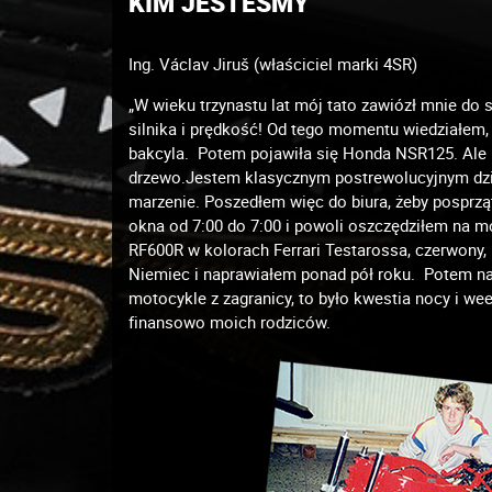
KIM JESTEŚMY
Ing. Václav Jiruš (właściciel marki 4SR)
„W wieku trzynastu lat mój tato zawiózł mnie do
silnika i prędkość! Od tego momentu wiedziałem, 
bakcyla. Potem pojawiła się Honda NSR125. Ale 
drzewo.Jestem klasycznym postrewolucyjnym dzie
marzenie. Poszedłem więc do biura, żeby posprzą
okna od 7:00 do 7:00 i powoli oszczędziłem na 
RF600R w kolorach Ferrari Testarossa, czerwony,
Niemiec i naprawiałem ponad pół roku. Potem na
motocykle z zagranicy, to było kwestia nocy i we
finansowo moich rodziców.