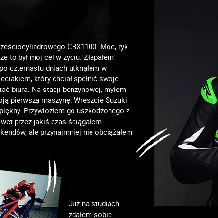
 sześciocylindrowego CBX1100. Moc, ryk
że to był mój cel w życiu. Złapałem
po czternastu dniach utknąłem w
ciakiem, który chciał spełnić swoje
tać biura. Na stacji benzynowej, myłem
moją pierwszą maszynę. Wreszcie Suzuki
 piękny. Przywiozłem go uszkodzonego z
wet przez jakiś czas ściągałem
ekendów, ale przynajmniej nie obciążałem
Już na studiach
zdałem sobie