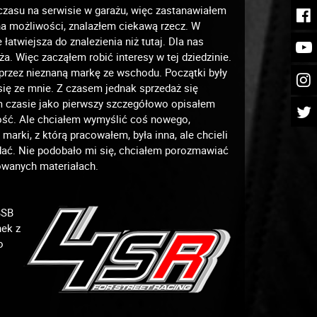
czasu na serwisie w garażu, więc zastanawiałem
na możliwości, znalazłem ciekawą rzecz. W
atwiejsza do znalezienia niż tutaj. Dla nas
uża. Więc zacząłem robić interesy w tej dziedzinie.
 przez nieznaną markę ze wschodu. Początki były
się ze mnie. Z czasem jednak sprzedaż się
m czasie jako pierwszy szczegółowo opisałem
lność. Ale chciałem wymyślić coś nowego,
marki, z którą pracowałem, była inna, ale chcieli
zedać. Nie podobało mi się, chciałem porozmawiać
owanych materiałach.
BSB
nek z
o