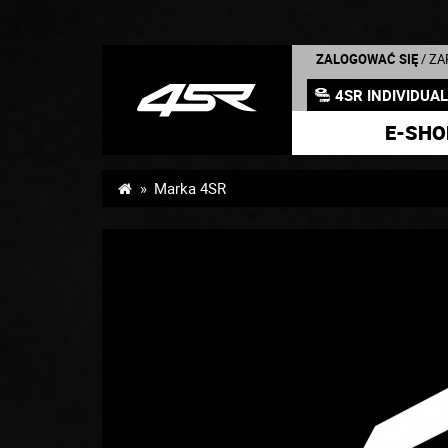
ZALOGOWAĆ SIĘ
/ Z
4SR INDIVIDUA
E-SHO
Marka 4SR