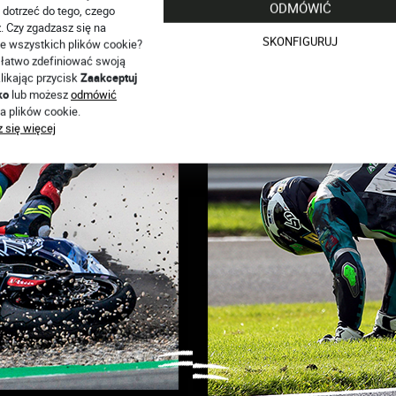
ODMÓWIĆ
 dotrzeć do tego, czego
ciśle współpracujemy z kierowcami BSB, WSBK i ERZ w zakresie ro
. Czy zgadzasz się na
iowego i dwuczęściowego kombinezonu, nad którym pracujemy od 10
SKONFIGURUJ
e wszystkich plików cookie?
 innowacyjna.
łatwo zdefiniować swoją
likając przycisk
Zaakceptuj
ko
lub możesz
odmówić
a plików cookie.
 się więcej