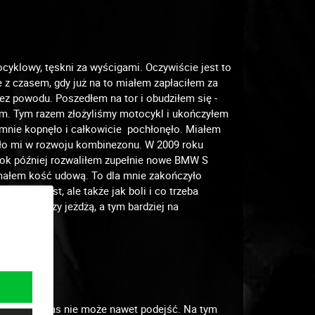
ocyklowy, tęskni za wyścigami. Oczywiście jest to
e z czasem, gdy już na to miałem zapłaciłem za
ez powodu. Poszedłem na tor i obudziłem się -
em. Tym razem złożyliśmy motocykl i ukończyłem
nie kopnęło i całkowicie pochłonęło. Miałem
gło mi w rozwoju kombinezonu. W 2009 roku
rok później rozwaliłem zupełnie nowe BMW S
małem kość udową. To dla mnie zakończyło
ybko to jest, ale także jak boli i co trzeba
etów, którzy jeżdżą, a tym bardziej na
rej nikt z nas nie może nawet podejść. Na tym