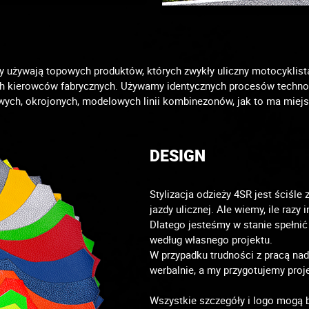
cy używają topowych produktów, których zwykły uliczny motocyklis
 kierowców fabrycznych. Używamy identycznych procesów technolo
ych, okrojonych, modelowych linii kombinezonów, jak to ma miejs
DESIGN
Stylizacja odzieży 4SR jest ściśl
jazdy ulicznej. Ale wiemy, ile raz
Dlatego jesteśmy w stanie spełnić
według własnego projektu.
W przypadku trudności z pracą na
werbalnie, a my przygotujemy proje
Wszystkie szczegóły i logo mogą 