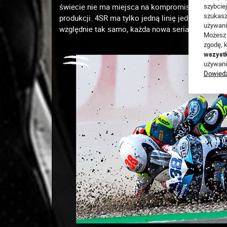
szybciej
świecie nie ma miejsca na kompromis. Dlatego ś
szukasz
produkcji. 4SR ma tylko jedną linię jednoczęśc
używani
względnie tak samo, każda nowa seria jest nieco
Możesz 
zgodę, k
wszyst
używani
Dowiedz