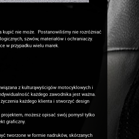
ta kupić nie może. Postanowiliśmy nie rozróżniać
gicznych, szwów, materiałów i ochraniaczy.
ce w przypadku wielu marek.
e związana z kulturąwyścigów motocyklowych i
y indywidualność każdego zawodnika jest ważna.
 życzenia każdego klienta i stworzyć design
d projektem, możesz opisać swój pomysł tylko
kt graficzny.
być tworzone w formie nadruków, skórzanych