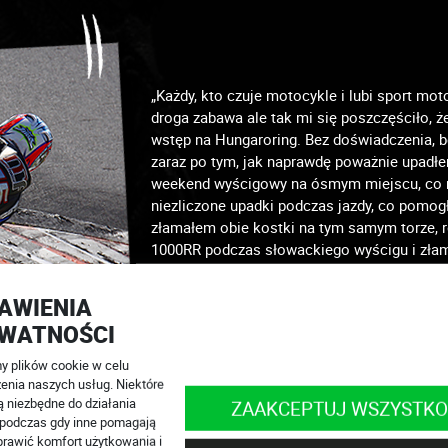
„Każdy, kto czuje motocykle i lubi sport mot
droga zabawa ale tak mi się poszczęściło, ż
wstęp na Hungaroring. Bez doświadczenia, b
zaraz po tym, jak naprawdę poważnie upadł
weekend wyścigowy na ósmym miejscu, co m
niezliczone upadki podczas jazdy, co pomo
złamałem obie kostki na tym samym torze, 
1000RR podczas słowackiego wyścigu i zła
wyścig. Próbowałem, co to jest wygrać, jak sz
poświęcić. Do dziś podziwiam wszystkich fac
AWIENIA
profesjonalnym poziomie. ”
WATNOŚCI
 plików cookie w celu
enia naszych usług. Niektóre
ą niezbędne do działania
ZAAKCEPTUJ WSZYSTKO
, podczas gdy inne pomagają
to nasza najcenniejsza wiedza. Ci zawodnicy są na granicy, do któ
rawić komfort użytkowania i