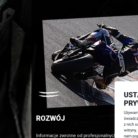
UST
PRY
Używamy
ROZWÓJ
świadcz
z nich s
witryny
Informacje zwrotne od profesjonalnych kierowców 
nam pop