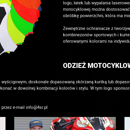
logo, łatek lub wypalania laserow
motocyklowej można dostosować ni
obróbkę powierzchni, która ma mie
Zewnętrzne ochraniacze z tworzyw
kombinezonów sportowych i kurtek
oferowanymi kolorami na indywidu
ODZIEŻ MOTOCYKLO
m wyścigowym, doskonale dopasowaną skórzaną kurtką lub dopasowa
onać w dowolnej kombinacji kolorów i stylu. W tym logo sponsora
 przez e-mail info@4sr.pl