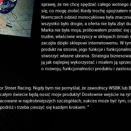
sprawę, że nie chcę spędzać całego wolnego 
się, co mogę zrobić.Kiedy trochę spojrzałem 
Niemczech odzież motocyklowa była znacznie ł
wszystko było drogie, a oferta nie była zbyt d
Marka nie była moja, próbowałem przebić się
trudne, właściwie wszyscy w sklepach śmiali 
zaczęła dzięki sklepowi internetowemu. W ty
produkt na stronie, jego funkcje i funkcjona
stworzyć własne ubrania. Strategia biznesowa 
ją jak najlepiej wykorzystać i miałem ją spr
o rozwoju, funkcjonalności produktu i zastos
or Street Racing. Nigdy bym nie pomyślał, że zawodnicy WSBK lub 
całym świecie będą nosić moje produkty! Dosłownie wejście na ry
racowane w najdrobniejszych szczegółach; sukces może być tym, c
podróż i trzeba cieszyć się każdym krokiem. ”