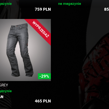
gazynie
na magazynie
759
PLN
85
WYPRZEDAŻ
-29%
GREY
gazynie
LN
465
PLN