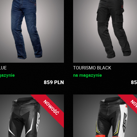
LUE
TOURISMO BLACK
gazynie
na magazynie
859
PLN
85
NOWOŚĆ
NO