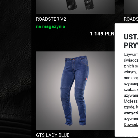
ROADSTER V2
ROADS
na magazynie
na ma
1 149
PLN
UST
PRY
Używamy
świadcz
z nich s
witryny
nam pop
szybciej
szukasz
używani
Możesz 
zgodę, k
wszyst
używani
Dowiedz
GTS LADY BLUE
GTS L