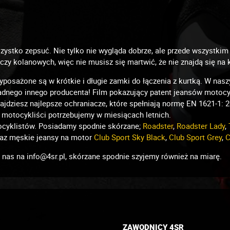
ystko zepsuć. Nie tylko nie wygląda dobrze, ale przede wszystkim 
y kolanowych, więc nie musisz się martwić, że nie znajdą się na 
osażone są w krótkie i długie zamki do łączenia z kurtką. W nasz
żadnego innego producenta! Film pokazujący patent jeansów moto
dziesz najlepsze ochraniacze, które spełniają normę EN 1621-1: 
 motocykliści potrzebujemy w miesiącach letnich.
ocyklistów. Posiadamy spodnie skórzane;
Roadster
,
Roadster Lady
,
az męskie jeansy na motor
Club Sport Sky Black
,
Club Sport Grey
,
C
nas na info@4sr.pl, skórzane spodnie szyjemy również na miarę.
ZAWODNICY 4SR