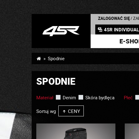
ZALOGOWAĆ SIĘ
/ Z
4SR INDIVIDUA
E-SHO
Spodnie
SPODNIE
Materiał
Denim
Skóra bydlęca
Płeć
Sortuj wg
CENY