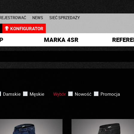
AREJESTROWAĆ
NEWS
SIEĆ SPRZEDAŻY
L
KONFIGURATOR
P
MARKA 4SR
REFERE
Damskie
Męskie
Wybór
Nowość
Promocja