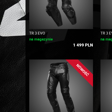
TR 3 EVO
TR 3 
na magazynie
na ma
1 499
PLN
NOWOŚĆ