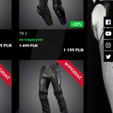
-20%
TR 3
na magazynie
99
PLN
1 499 PLN
1 199
PLN
RZEDAŻ
WYPRZEDAŻ