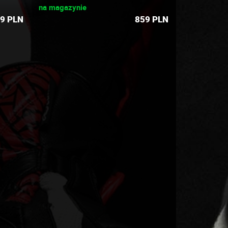
na magazynie
9
PLN
859
PLN