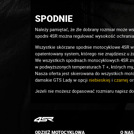
SPODNIE
Należy pamiętać, że źle dobrany rozmiar może wsz
spodni 4SR można regulować wysokość ochraniacz
Wszystkie skórzane spodnie motocyklowe 4SR wyp
opatentowany system, którego nie znajdziesz u 
We wszystkich spodniach motocyklowych 4SR znaj
w podwyższonych temperaturach T +, których my,
Nasza oferta jest skierowana do wszystkich mot
damskie GTS Lady w opcji
niebieskiej
i
czarnej
or
Jeżeli nie możesz dopasować rozmiaru napisz do 
ODZIEŻ MOTOCYKLOWA
O NAS