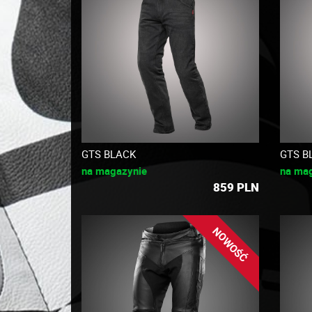
GTS BLACK
GTS B
na magazynie
na ma
859
PLN
NOWOŚĆ