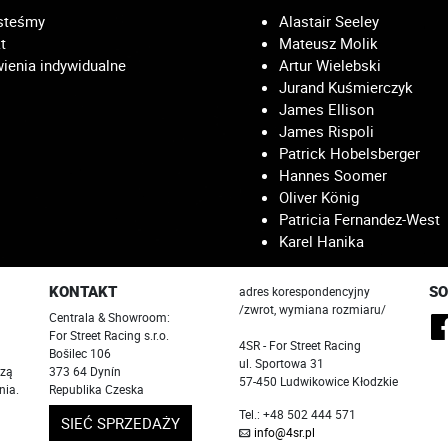
steśmy
Alastair Seeley
t
Mateusz Molik
enia indywidualne
Artur Wielebski
Jurand Kuśmierczyk
James Ellison
James Rispoli
Patrick Hobelsberger
Hannes Soomer
Oliver König
Patricia Fernandez-West
Karel Hanika
KONTAKT
SO
adres korespondencyjny
/zwrot, wymiana rozmiaru/
Centrala & Showroom:
For Street Racing s.r.o.
4SR - For Street Racing
Bošilec 106
ul. Sportowa 31
szą
373 64 Dynín
57-450 Ludwikowice Kłodzkie
nia.
Republika Czeska
Tel.: +48 502 444 571
SIEĆ SPRZEDAŻY
info@4sr.pl