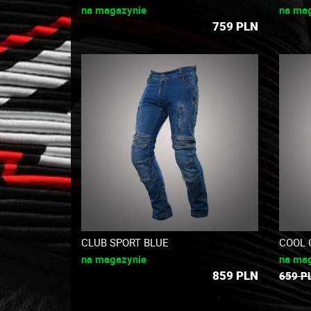
na magazynie
na ma
759
PLN
CLUB SPORT BLUE
COOL 
na magazynie
na ma
859
PLN
659 P