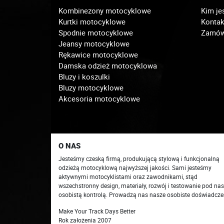
Kombinezony motocyklowe
Kim je
Kurtki motocyklowe
Kontak
Spodnie motocyklowe
Zamówi
Jeansy motocyklowe
Rękawice motocyklowe
Damska odzież motocyklowa
Bluzy i koszulki
Bluzy motocyklowe
Akcesoria motocyklowe
O NAS
Jesteśmy czeską firmą, produkującą stylową i funkcjonalną
odzieżą motocyklową najwyższej jakości. Sami jesteśmy
aktywnymi motocyklistami oraz zawodnikami, stąd
wszechstronny design, materiały, rozwój i testowanie pod na
osobistą kontrolą. Prowadzą nas nasze osobiste doświadcze
Make Your Track Days Better
Rok założenia 2007