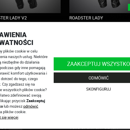
TER LADY V2
ROADSTER LADY
gazynie
na magazynie
1 149
PLN
1 299 PLN
AWIENIA
78
WATNOŚCI
 plików cookie w celu
enia naszych usług. Niektóre
ą niezbędne do działania
ZAAKCEPTUJ WSZYSTKO
, podczas gdy inne pomagają
rawić komfort użytkowania i
ODMÓWIĆ
 dotrzeć do tego, czego
. Czy zgadzasz się na
SKONFIGURUJ
e wszystkich plików cookie?
łatwo zdefiniować swoją
likając przycisk
Zaakceptuj
ko
lub możesz
odmówić
a plików cookie.
 się więcej
ADY
CLUB SPORT SKY BLACK