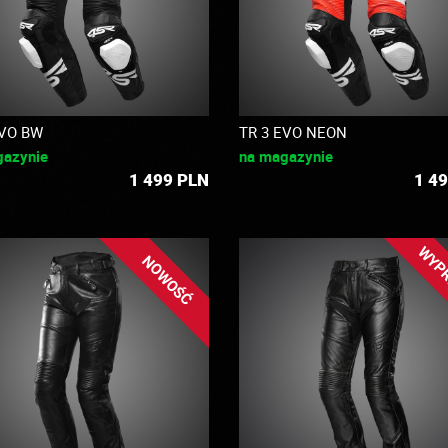
EVO BW
TR 3 EVO NEON
gazynie
na magazynie
1 499
PLN
1 4
WYP
NOWOŚĆ