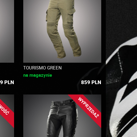
TOURISMO GREEN
na magazynie
9
PLN
859
PLN
WYPRZEDAŻ
WOŚĆ