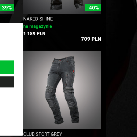
-39%
-40%
NAKED SHINE
na magazynie
1 189 PLN
9
PLN
709
PLN
CLUB SPORT GREY