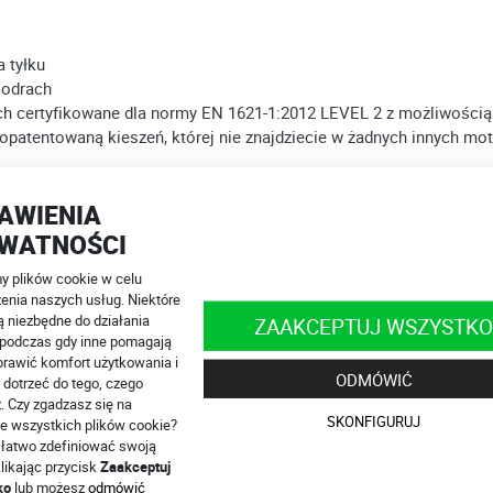
a tyłku
iodrach
h certyfikowane dla normy EN 1621-1:2012 LEVEL 2 z możliwością
patentowaną kieszeń, której nie znajdziecie w żadnych innych mo
aczy Sas-Tec®
 kurtką krótkim zamkiem
AWIENIA
WATNOŚCI
 plików cookie w celu
enia naszych usług. Niektóre
ormą EN 17092-4:2020 i spełniają wymagania dotyczące środków och
ą niezbędne do działania
ZAAKCEPTUJ WSZYSTKO
, podczas gdy inne pomagają
rawić komfort użytkowania i
t jeansów Cool w wersji Grey przeprowadzonego przez Motobanda.p
ODMÓWIĆ
 dotrzeć do tego, czego
. Czy zgadzasz się na
SKONFIGURUJ
e wszystkich plików cookie?
łatwo zdefiniować swoją
utaj.
likając przycisk
Zaakceptuj
8 502 444 571
info@4SR.pl
ko
lub możesz
odmówić