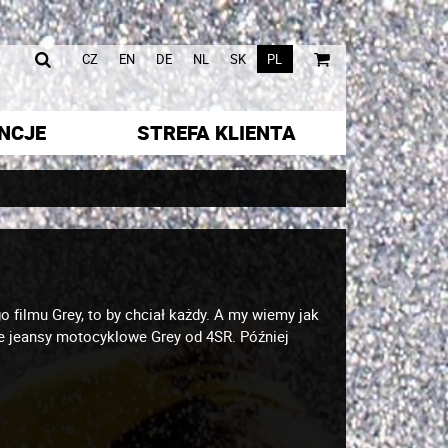
|
|
CZ
EN
DE
NL
SK
PL
NCJE
STREFA KLIENTA
 filmu Grey, to by chciał każdy. A my wiemy jak
ve jeansy motocyklowe Grey od 4SR. Później