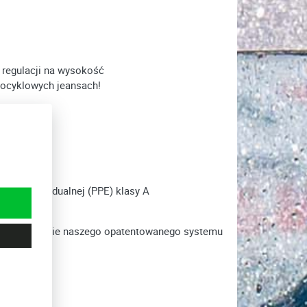
 regulacji na wysokość
tocyklowych jeansach!
rony indywidualnej (PPE) klasy A
l oraz działanie naszego opatentowanego systemu