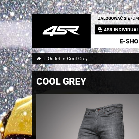
ZALOGOWAĆ SIĘ
/ Z
4SR INDIVIDUA
E-SHO
Outlet
Cool Grey
COOL GREY