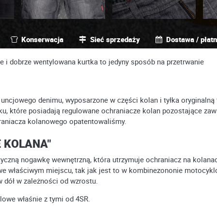
Konserwacja
Sieć sprzedaży
Dostawa / płat
i dobrze wentylowana kurtka to jedyny sposób na przetrwanie
uncjowego denimu, wyposarzone w części kolan i tyłka oryginalną
ku, które posiadają regulowane ochraniacze kolan pozostające zaw
hraniacza kolanowego opatentowaliśmy.
 KOLANA"
tyczną nogawkę wewnętrzną, która utrzymuje ochraniacz na kolanach
we właściwym miejscu, tak jak jest to w kombinezononie motocykl
 dół w zależności od wzrostu.
lowe właśnie z tymi od 4SR.