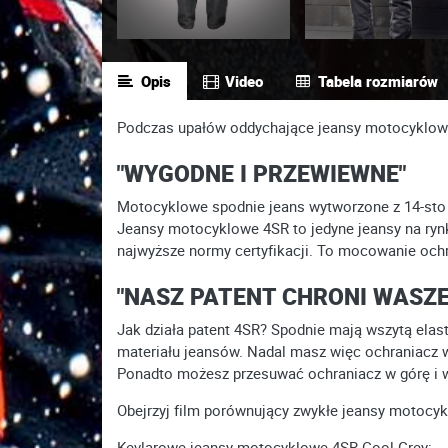
Opis
Video
Tabela rozmiarów
Podczas upałów oddychające jeansy motocyklowe 
"WYGODNE I PRZEWIEWNE"
Motocyklowe spodnie jeans wytworzone z 14-sto 
Jeansy motocyklowe 4SR to jedyne jeansy na ryn
najwyższe normy certyfikacji. To mocowanie oc
"NASZ PATENT CHRONI WASZE
Jak działa patent 4SR? Spodnie mają wszytą elas
materiału jeansów. Nadal masz więc ochraniacz 
Ponadto możesz przesuwać ochraniacz w górę i w
Obejrzyj film porównujący zwykłe jeansy motocyk
Kevlarowe jeansy motocyklowe 4SR Cool Grey: