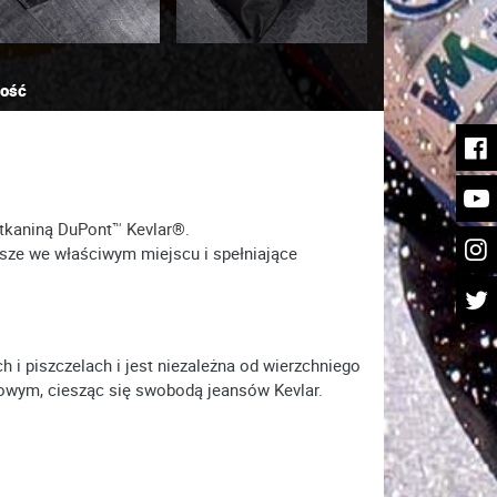
ność
 tkaniną DuPont™ Kevlar®.
sze we właściwym miejscu i spełniające
 i piszczelach i jest niezależna od wierzchniego
owym, ciesząc się swobodą jeansów Kevlar.