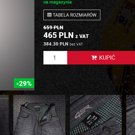
na magazynie
TABELA ROZMIARÓW
659 PLN
465 PLN
z VAT
384.30 PLN
bez VAT
KUPIĆ
-29%