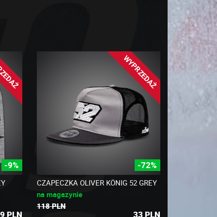
RZEDAŻ
WYPRZEDAŻ
-9%
-72%
EY
CZAPECZKA OLIVER KÖNIG 52 GREY
na magazynie
118 PLN
9
PLN
33
PLN