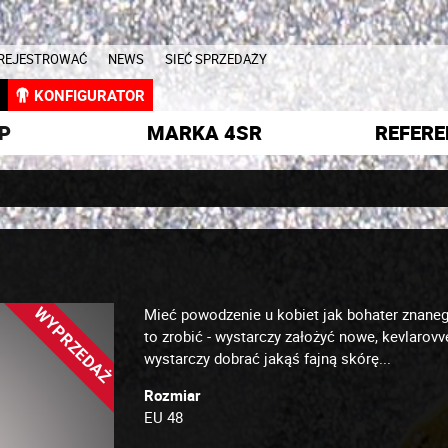
AREJESTROWAĆ
NEWS
SIEĆ SPRZEDAŻY
L
KONFIGURATOR
P
MARKA 4SR
REFERE
WYPRZEDAŻ
Mieć powodzenie u kobiet jak bohater znanego
to zrobić - wystarczy założyć nowe, kevlarov
wystarczy dobrać jakąś fajną skórę...
Rozmiar
EU 48