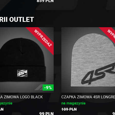
859
PLN
RII OUTLET
WYPRZEDAŻ
WYP
-9%
A ZIMOWA LOGO BLACK
CZAPKA ZIMOWA 4SR LONGR
gazynie
na magazynie
LN
109 PLN
99
PLN
9