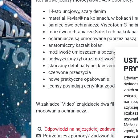
14-sto uncjowy, szary denim
materiał Kevlar® na kolanach, w bokach i n
pamięciowe ochraniacze Viscofoam® na b
markowe ochraniacze Safe Tech na kolanac
ochraniacze są umocowane poprzez naszą o
anatomiczny kształt kolan
możliwość umieszczenia bocznych ochrani
podwyższony tył oraz możliwość spięcia z
UST
skórzany detal na tylnej kieszeni
PRY
czerwone przeszycia
Używamy
nowe pratkyczne opakowanie
świadcz
jeansy posiadają certyfikat zgodności z n
z nich s
witryny
nam pop
W zakładce "Video" znajdziecie dwa filmiki: tes
szybciej
mocowania ochraniaczy.
szukasz
używani
Możesz 
Odpowiedzi na najczęściej zadawane pytania t
zgodę, k
Potrzebujesz pomocy? Zadzwoń lub napisz +4
wszyst