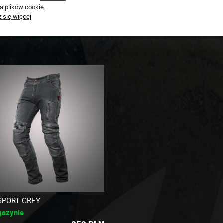
esteśmy online!
a plików cookie.
 się więcej
SPORT GREY
gazynie