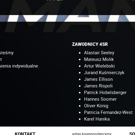
ZAWODNICY 4SR
steśmy
Alastair Seeley
t
Mateusz Molik
enia indywidualne
Artur Wielebski
Jurand Kuśmierczyk
James Ellison
James Rispoli
Patrick Hobelsberger
Hannes Soomer
Oliver König
Patricia Fernandez-West
Karel Hanika
KONTAKT
SO
adres korespondencyjny