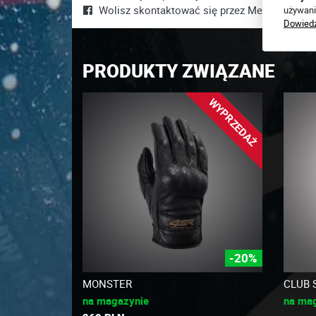
Wolisz skontaktować się przez Messenger?
J
używani
Dowiedz
PRODUKTY ZWIĄZANE
WYPRZEDAŻ
-20%
MONSTER
CLUB 
na magazynie
na ma