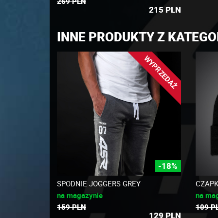
269 PLN
215
PLN
INNE PRODUKTY Z KATEGO
WYPRZEDAŻ
-18%
SPODNIE JOGGERS GREY
CZAPK
na magazynie
na ma
159 PLN
109 P
129
PLN