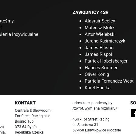
ZAWODNICY 4SR
steśmy
Alastair Seeley
t
Mateusz Molik
enia indywidualne
Artur Wielebski
Jurand Kuśmierczyk
James Ellison
James Rispoli
Patrick Hobelsberger
Hannes Soomer
Oliver König
Patricia Fernandez-West
Karel Hanika
KONTAKT
SO
adres korespondencyjny
/zwrot, wymiana rozmiaru/
Centrala & Showroom:
For Street Racing s.r.o.
4SR - For Street Racing
Bošilec 106
ul. Sportowa 31
szą
373 64 Dynín
57-450 Ludwikowice Kłodzkie
nia.
Republika Czeska