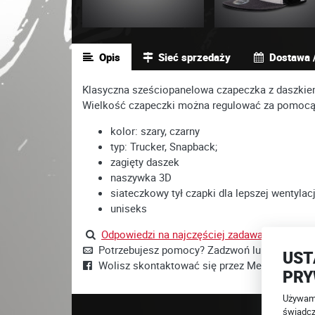
Opis
Sieć sprzedaży
Dostawa /
Klasyczna sześciopanelowa czapeczka z daszkie
Wielkość czapeczki można regulować za pomocą 
kolor: szary, czarny
typ: Trucker, Snapback;
zagięty daszek
naszywka 3D
siateczkowy tył czapki dla lepszej wentylacj
uniseks
Odpowiedzi na najczęściej zadawane pytania t
Potrzebujesz pomocy? Zadzwoń lub napisz +4
UST
Wolisz skontaktować się przez Messenger?
J
PRY
Używamy
świadcz