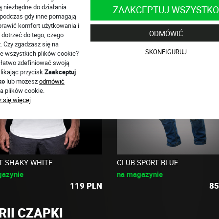
ą niezbędne do działania
ZAAKCEPTUJ WSZYSTKO
, podczas gdy inne pomagają
rawić komfort użytkowania i
ODMÓWIĆ
 dotrzeć do tego, czego
. Czy zgadzasz się na
SKONFIGURUJ
e wszystkich plików cookie?
łatwo zdefiniować swoją
likając przycisk
Zaakceptuj
ko
lub możesz
odmówić
a plików cookie.
 się więcej
RT SHAKY WHITE
CLUB SPORT BLUE
gazynie
na magazynie
119
PLN
85
II CZAPKI