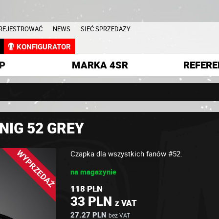
AREJESTROWAĆ
NEWS
SIEĆ SPRZEDAŻY
L
KONFIGURATOR
P
MARKA 4SR
REFERE
NIG 52 GREY
WYPRZEDAŻ
Czapka dla wszystkich fanów #52.
na magazynie
118 PLN
33 PLN
z VAT
27.27 PLN
bez VAT