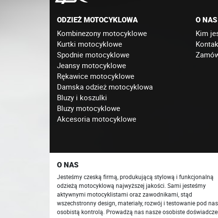
ODZIEŻ MOTOCYKLOWA
O NAS
Kombinezony motocyklowe
Kim je
Kurtki motocyklowe
Kontak
Spodnie motocyklowe
Zamówi
Jeansy motocyklowe
Rękawice motocyklowe
Damska odzież motocyklowa
Bluzy i koszulki
Bluzy motocyklowe
Akcesoria motocyklowe
O NAS
Jesteśmy czeską firmą, produkującą stylową i funkcjonalną
odzieżą motocyklową najwyższej jakości. Sami jesteśmy
aktywnymi motocyklistami oraz zawodnikami, stąd
wszechstronny design, materiały, rozwój i testowanie pod na
osobistą kontrolą. Prowadzą nas nasze osobiste doświadcze