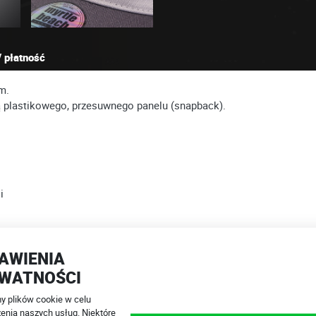
 płatność
m.
plastikowego, przesuwnego panelu (snapback).
i
utaj.
8 502 444 571
info@4SR.pl
AWIENIA
esteśmy online!
WATNOŚCI
 plików cookie w celu
enia naszych usług. Niektóre