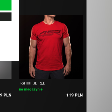
T-SHIRT 3D RED
na magazynie
9
PLN
119
PLN