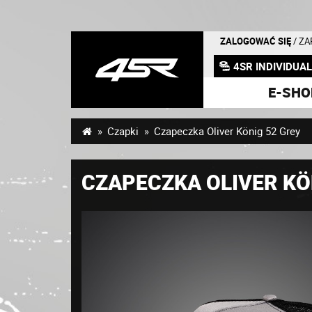
ZALOGOWAĆ SIĘ
/ Z
4SR INDIVIDUA
E-SHO
Czapki
Czapeczka Oliver König 52 Grey
CZAPECZKA OLIVER KÖ