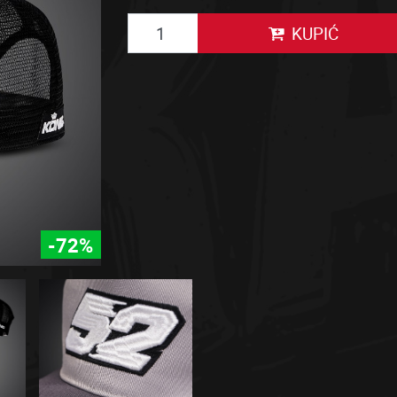
KUPIĆ
-72%