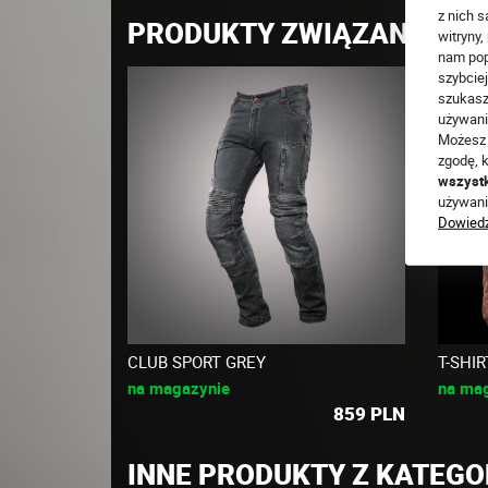
z nich s
PRODUKTY ZWIĄZANE
witryny
nam pop
szybciej
szukasz
używani
Możesz 
zgodę, k
wszyst
używani
Dowiedz
CLUB SPORT GREY
T-SHI
na magazynie
na ma
859
PLN
INNE PRODUKTY Z KATEGOR