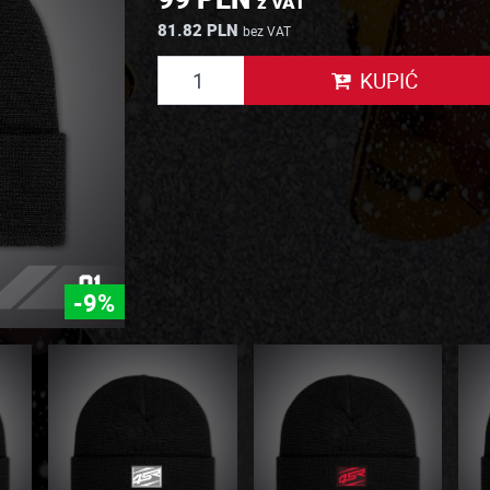
z VAT
81.82 PLN
bez VAT
KUPIĆ
-9%