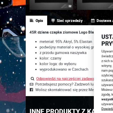
Opis
Sieć sprzedaży
Dostawa /
4SR dziana czapka ziomowa Logo Black:
UST
meteriał: 95% Akryl, 5% Elastan
PRY
podwójny materiał o wysokiej gramaturze
Używamy
z przodu gumowa naszywka
świadcz
kolor: czarny
z nich s
kolor loga: do wyboru
witryny
wyprodukowano w Czechach
nam pop
szybciej
Odpowiedzi na najczęściej zadawane pytania t
szukasz
Potrzebujesz pomocy? Zadzwoń lub napisz +4
używani
Wolisz skontaktować się przez Messenger?
J
Możesz 
zgodę, k
wszyst
używani
Dowiedz
INNE PRODUKTY Z KATEGOR