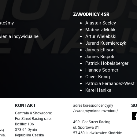
ZAWODNICY 4SR
steśmy
Alastair Seeley
t
Mateusz Molik
enia indywidualne
Artur Wielebski
Jurand Kuśmierczyk
James Ellison
James Rispoli
Patrick Hobelsberger
Hannes Soomer
Oliver König
Patricia Fernandez-West
Karel Hanika
KONTAKT
SO
adres korespondencyjny
/zwrot, wymiana rozmiaru/
Centrala & Showroom:
For Street Racing s.r.o.
4SR - For Street Racing
Bošilec 106
ul. Sportowa 31
szą
373 64 Dynín
57-450 Ludwikowice Kłodzkie
nia.
Republika Czeska