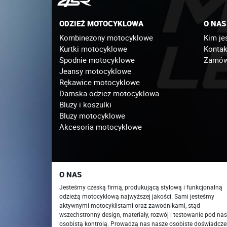
ODZIEŻ MOTOCYKLOWA
O NAS
Kombinezony motocyklowe
Kim je
Kurtki motocyklowe
Kontak
Spodnie motocyklowe
Zamówi
Jeansy motocyklowe
Rękawice motocyklowe
Damska odzież motocyklowa
Bluzy i koszulki
Bluzy motocyklowe
Akcesoria motocyklowe
O NAS
Jesteśmy czeską firmą, produkującą stylową i funkcjonalną
odzieżą motocyklową najwyższej jakości. Sami jesteśmy
aktywnymi motocyklistami oraz zawodnikami, stąd
wszechstronny design, materiały, rozwój i testowanie pod na
osobistą kontrolą. Prowadzą nas nasze osobiste doświadcze