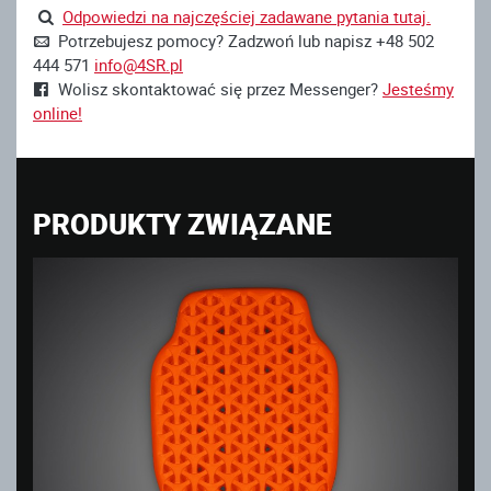
Odpowiedzi na najczęściej zadawane pytania tutaj.
Potrzebujesz pomocy? Zadzwoń lub napisz +48 502
444 571
info@4SR.pl
Wolisz skontaktować się przez Messenger?
Jesteśmy
online!
PRODUKTY ZWIĄZANE