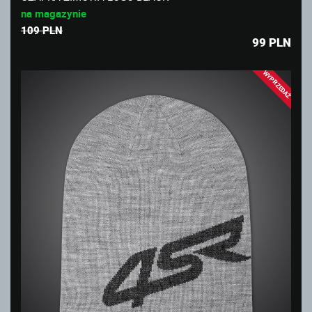
na magazynie
109 PLN
99
PLN
WYPRZEDAŻ