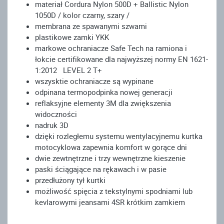
materiał Cordura Nylon 500D + Ballistic Nylon
1050D / kolor czarny, szary /
membrana ze spawanymi szwami
plastikowe zamki YKK
markowe ochraniacze Safe Tech na ramiona i
łokcie certifikowane dla najwyższej normy EN 1621-
1:2012 LEVEL 2 T+
wszysktie ochraniacze są wypinane
odpinana termopodpinka nowej generacji
reflaksyjne elementy 3M dla zwiększenia
widoczności
nadruk 3D
dzięki rozległemu systemu wentylacyjnemu kurtka
motocyklowa zapewnia komfort w gorące dni
dwie zewtnętrzne i trzy wewnętrzne kieszenie
paski ściągające na rękawach i w pasie
przedłużony tył kurtki
możliwość spięcia z tekstylnymi spodniami lub
kevlarowymi jeansami 4SR krótkim zamkiem