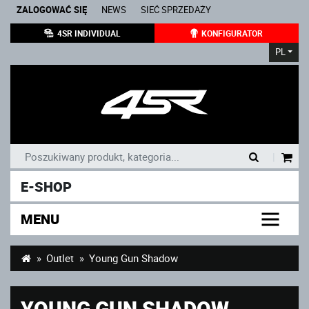
ZALOGOWAĆ SIĘ
NEWS
SIEĆ SPRZEDAŻY
4SR INDIVIDUAL
KONFIGURATOR
PL
|
E-SHOP
MENU
Outlet
Young Gun Shadow
YOUNG GUN SHADOW