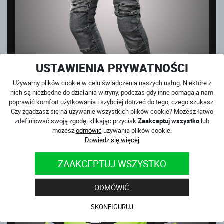
USTAWIENIA PRYWATNOŚCI
Używamy plików cookie w celu świadczenia naszych usług. Niektóre z
nich są niezbędne do działania witryny, podczas gdy inne pomagają nam
poprawić komfort użytkowania i szybciej dotrzeć do tego, czego szukasz.
CLUB SPORT GREY
Czy zgadzasz się na używanie wszystkich plików cookie? Możesz łatwo
zdefiniować swoją zgodę, klikając przycisk
Zaakceptuj wszystko
lub
na magazynie
możesz
odmówić
używania plików cookie.
859
PLN
Dowiedz się więcej
WYPRZEDAŻ
ZAAKCEPTUJ WSZYSTKO
ODMÓWIĆ
SKONFIGURUJ