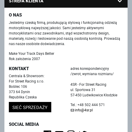
STREFA KLIENTA
O NAS
Jesteśmy czeską firmą, produkującą stylową i funkcjonalną odzieżą
motocyklową najwyższej jakości. Sami jesteśmy aktywnymi
motocyklistami oraz zawodnikami, stąd wszechstronny design,
materiały, rozwój i testowanie pod naszą osobistą kontrolą. Prowadzą
nas nasze osobiste doświadczenia.
Make Your Track Days Better
Rok założenia 2007
KONTAKT
adres korespondencyjny
/zwrot, wymiana rozmiaru/
Centrala & Showroom:
For Street Racing s.r.o.
4SR - For Street Racing
Bošilec 106
ul. Sportowa 31
373 64 Dynín
57-450 Ludwikowice Kłodzkie
Republika Czeska
Tel.: +48 502 444 571
SIEĆ SPRZEDAŻY
info@4sr.pl
SOCIAL MEDIA