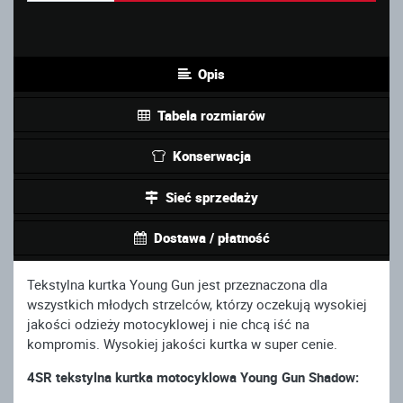
Opis
Tabela rozmiarów
Konserwacja
Sieć sprzedaży
Dostawa / płatność
Tekstylna kurtka Young Gun jest przeznaczona dla
wszystkich młodych strzelców, którzy oczekują wysokiej
jakości odzieży motocyklowej i nie chcą iść na
kompromis. Wysokiej jakości kurtka w super cenie.
4SR tekstylna kurtka motocyklowa Young Gun Shadow: