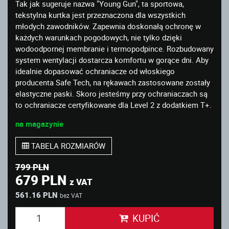
Tak jak sugeruje nazwa "Young Gun", ta sportowa,
tekstylna kurtka jest przeznaczona dla wszystkich
młodych zawodników. Zapewnia doskonałą ochronę w
każdych warunkach pogodowych, nie tylko dzięki
wodoodpornej membranie i termopodpince. Rozbudowany
system wentylacji dostarcza komfortu w gorące dni. Aby
idealnie dopasować ochraniacze od włoskiego
producenta Safe Tech, na rękawach zastosowane zostały
elastyczne paski. Skoro jesteśmy przy ochraniaczach są
to ochraniacze certyfikowane dla Level 2 z dodatkiem T+.
na magazynie
TABELA ROZMIARÓW
799 PLN
679 PLN
z VAT
561.16 PLN
bez VAT
KUPIĆ