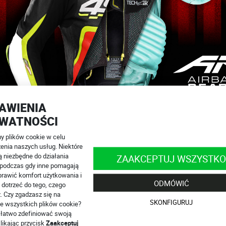
AWIENIA
WATNOŚCI
 plików cookie w celu
enia naszych usług. Niektóre
ą niezbędne do działania
ZAAKCEPTUJ WSZYSTKO
, podczas gdy inne pomagają
rawić komfort użytkowania i
ODMÓWIĆ
bag Ready® obejmuje:
 dotrzeć do tego, czego
. Czy zgadzasz się na
SKONFIGURUJ
jna czerwona, neonowa żółta biała, czarna /
e wszystkich plików cookie?
łatwo zdefiniować swoją
łokciowe
likając przycisk
Zaakceptuj
swobodne zajęcie pozycji na motocyklu