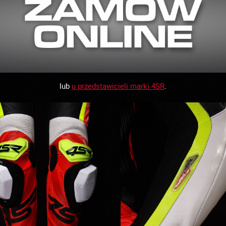
lub
u przedstawicieli marki 4SR
.