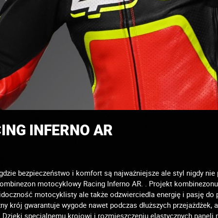
ING INFERNO AR
ie bezpieczeństwo i komfort są najważniejsze ale styl nigdy nie p
kombinezon motocyklowy Racing Inferno AR. . Projekt kombinezonu
 widoczność motocyklisty ale także odzwierciedla energię i pasję d
ny krój gwarantuje wygode nawet podczas dłuższych przejażdżek, a
. Dzięki specjalnemu krojowi i rozmieszczeniu elastycznych paneli