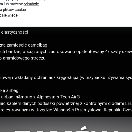
ko
lub możesz
odmówić
łokciach i kolanach certyfikowane dla normy EN 1621-1:2012
a plików cookie.
 się więcej
lna na rękach, biodrach i udach
 elastyczności
żna zamieścić camelbag
ch bardziej obciążonych zastosowano opatentowany 4x szyty szew
o aramidowego streczu
siowej i wkładany ochraniacz kręgosłupa (w przypadku używania sys
kę airbag
airbag In&motion, Alpinestars Tech-Air®
nić kablem danych poduszki powietrznej z kontrolnymi diodami LE
rejestrowanym w Urzędzie Własności Przemysłowej Republiki Czes