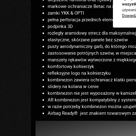
wszyst
markowe ochraniacze Betac na ramionach, 
używani
zamki YKK & OPTI
Dowiedz
pełna perforacja przednich elementów, loka
podpinka 3D
rozległy aramidowy strecz dla maksymalnej
elastyczne, skórzane panele bez szwów
pusty aerodynamiczny garb, do którego mo
zastosowanie potrójnych szwów, w miejsca
manszety rękawów wytworzone z miękkieg
komfortowy kołnierzyk
refleksyjne logo na kołnierzyku
kombinezon zawiera ochraniacz klatki pier
slidery na kolana w cenie
kombinezon nie jest wyposażony w kamizel
AR kombinezon jest kompatybilny z system 
w razie potrzeby kombinezon można uzupeł
Airbag Ready® jest znakiem towarowym za