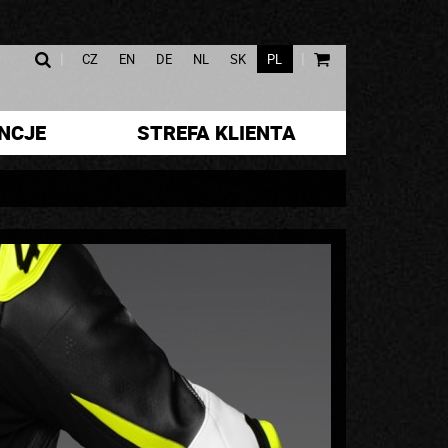
|
|
CZ
EN
DE
NL
SK
PL
NCJE
STREFA KLIENTA