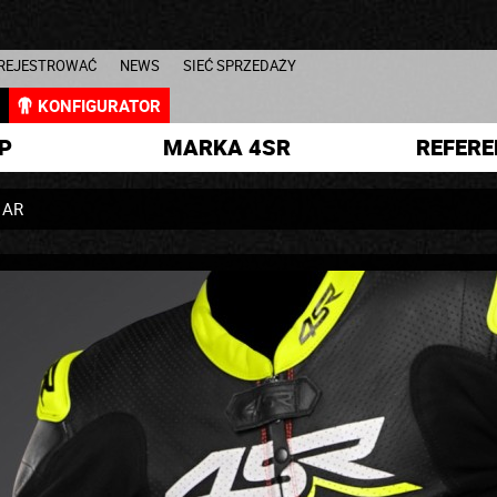
AREJESTROWAĆ
NEWS
SIEĆ SPRZEDAŻY
L
KONFIGURATOR
P
MARKA 4SR
REFERE
 AR