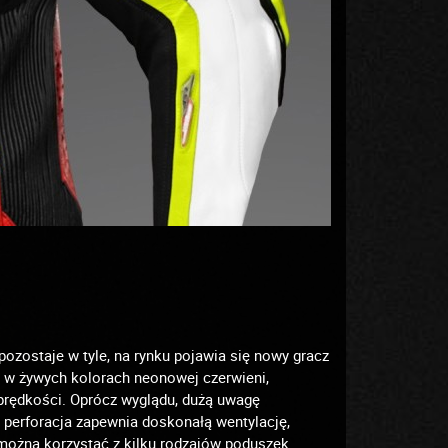
ozostaje w tyle, na rynku pojawia się nowy gracz
 w żywych kolorach neonowej czerwieni,
o prędkości. Oprócz wyglądu, dużą uwagę
 perforacja zapewnia doskonałą wentylację,
 można korzystać z kilku rodzajów poduszek