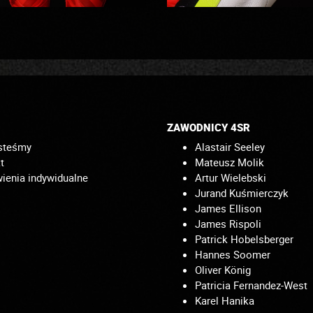
ZAWODNICY 4SR
steśmy
Alastair Seeley
t
Mateusz Molik
enia indywidualne
Artur Wielebski
Jurand Kuśmierczyk
James Ellison
James Rispoli
Patrick Hobelsberger
Hannes Soomer
Oliver König
Patricia Fernandez-West
Karel Hanika