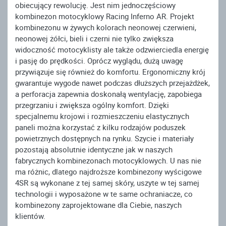
obiecujący rewolucję. Jest nim jednoczęściowy
kombinezon motocyklowy Racing Inferno AR. Projekt
kombinezonu w żywych kolorach neonowej czerwieni,
neonowej żółci, bieli i czerni nie tylko zwiększa
widoczność motocyklisty ale także odzwierciedla energię
i pasję do prędkości. Oprócz wyglądu, dużą uwagę
przywiązuje się również do komfortu. Ergonomiczny krój
gwarantuje wygode nawet podczas dłuższych przejażdżek,
a perforacja zapewnia doskonałą wentylację, zapobiega
przegrzaniu i zwiększa ogólny komfort. Dzięki
specjalnemu krojowi i rozmieszczeniu elastycznych
paneli można korzystać z kilku rodzajów poduszek
powietrznych dostępnych na rynku. Szycie i materiały
pozostają absolutnie identyczne jak w naszych
fabrycznych kombinezonach motocyklowych. U nas nie
ma różnic, dlatego najdroższe kombinezony wyścigowe
4SR są wykonane z tej samej skóry, uszyte w tej samej
technologii i wyposażone w te same ochraniacze, co
kombinezony zaprojektowane dla Ciebie, naszych
klientów.