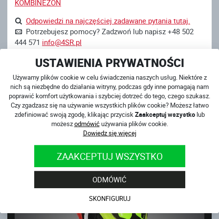
KOMBINEZON
Odpowiedzi na najczęściej zadawane pytania tutaj.
Potrzebujesz pomocy? Zadzwoń lub napisz +48 502
444 571
info@4SR.pl
Wolisz skontaktować się przez Messenger?
Jesteśmy
USTAWIENIA PRYWATNOŚCI
online!
Używamy plików cookie w celu świadczenia naszych usług. Niektóre z
nich są niezbędne do działania witryny, podczas gdy inne pomagają nam
poprawić komfort użytkowania i szybciej dotrzeć do tego, czego szukasz.
Czy zgadzasz się na używanie wszystkich plików cookie? Możesz łatwo
PRODUKTY ZWIĄZANE
zdefiniować swoją zgodę, klikając przycisk
Zaakceptuj wszystko
lub
możesz
odmówić
używania plików cookie.
WYPRZEDAŻ
Dowiedz się więcej
ZAAKCEPTUJ WSZYSTKO
ODMÓWIĆ
SKONFIGURUJ