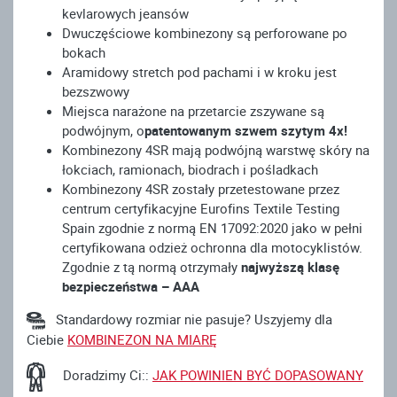
kevlarowych jeansów
Dwuczęściowe kombinezony są perforowane po
bokach
Aramidowy stretch pod pachami i w kroku jest
bezszwowy
Miejsca narażone na przetarcie zszywane są
podwójnym, o
patentowanym szwem szytym 4x!
Kombinezony 4SR mają podwójną warstwę skóry na
łokciach, ramionach, biodrach i pośladkach
Kombinezony 4SR zostały przetestowane przez
centrum certyfikacyjne Eurofins Textile Testing
Spain zgodnie z normą EN 17092:2020 jako w pełni
certyfikowana odzież ochronna dla motocyklistów.
Zgodnie z tą normą otrzymały
najwyższą klasę
bezpieczeństwa – AAA
Standardowy rozmiar nie pasuje? Uszyjemy dla
Ciebie
KOMBINEZON NA MIARĘ
Doradzimy Ci::
JAK POWINIEN BYĆ DOPASOWANY