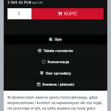
3 569.42 PLN
bez VAT
KUPIĆ
Opis
Tabela rozmiarów
Konserwacja
Sieć sprzedaży
Dostawa / płatność
W dynamicznym świecie sportu motocyklowego, gdzie
bezpieczeństwo i komfort są najważniejsze ale styl nigdy
nie pozostaje w tyle, na rynku pojawia się nowy gracz