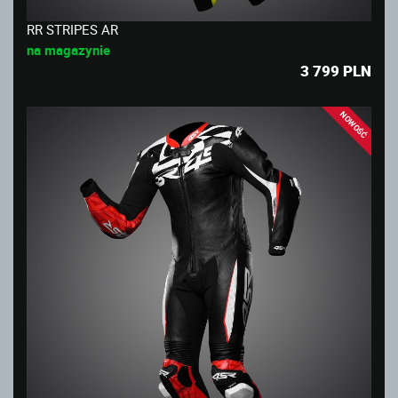
RR STRIPES AR
na magazynie
3 799
PLN
NOWOŚĆ