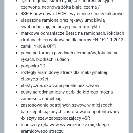
1,2 mm gruba, skóra bydlęca / fluorescencyjna
czerwona, neonowa żółta biała, czarna /
4SR Elbow down TECH - wymienne slidery łokciowe
ulepszone ramiona oraz rękawy umożliwią
swobodne zajęcie pozycji na motocyklu
markowe ochraniacze Betac na ramionach, łokciach
i kolanach certyfikowane dla normy EN 1621-1:2012
zamki YKK & OPTI
pełna perforacja przednich elementów, lokalna na
rękach, biodrach i udach
podpinka 3D
rozległy aramidowy strecz dla maksymalnej
elastyczności
elastyczne, skórzane panele bez szwów
pusty aerodynamiczny garb, do którego można
zamieścić camelbag
zastosowanie potrójnych szwów, w miejscach
bardziej obciążonych zastosowano opatentowany
4x szyty szew zabezpieczający 4SR
manszety rękawów wytworzone z miękkiego
aramidowego streczu