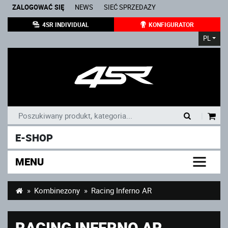
ZALOGOWAĆ SIĘ
NEWS
SIEĆ SPRZEDAŻY
4SR INDIVIDUAL
KONFIGURATOR
PL
|
E-SHOP
MENU
Kombinezony
Racing Inferno AR
RACING INFERNO AR