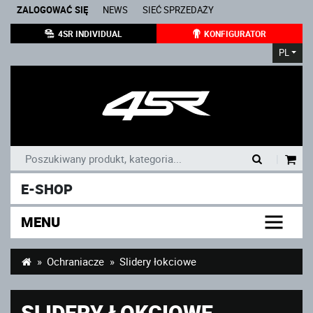
ZALOGOWAĆ SIĘ
NEWS
SIEĆ SPRZEDAŻY
4SR INDIVIDUAL
KONFIGURATOR
PL
|
E-SHOP
MENU
Ochraniacze
Slidery łokciowe
SLIDERY ŁOKCIOWE