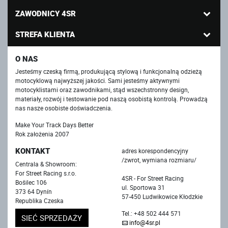
ZAWODNICY 4SR
STREFA KLIENTA
O NAS
Jesteśmy czeską firmą, produkującą stylową i funkcjonalną odzieżą
motocyklową najwyższej jakości. Sami jesteśmy aktywnymi
motocyklistami oraz zawodnikami, stąd wszechstronny design,
materiały, rozwój i testowanie pod naszą osobistą kontrolą. Prowadzą
nas nasze osobiste doświadczenia.
Make Your Track Days Better
Rok założenia 2007
KONTAKT
adres korespondencyjny
/zwrot, wymiana rozmiaru/
Centrala & Showroom:
For Street Racing s.r.o.
4SR - For Street Racing
Bošilec 106
ul. Sportowa 31
373 64 Dynín
57-450 Ludwikowice Kłodzkie
Republika Czeska
Tel.: +48 502 444 571
SIEĆ SPRZEDAŻY
info@4sr.pl