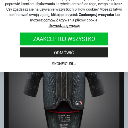
poprawić komfort użytkowania i szybciej dotrzeć do tego, czego szukasz.
Czy zgadzasz się na używanie wszystkich plików cookie? Możesz łatwo
KAMIZELKA AIRBAG TECH-AIR® 5 PLASMA
zdefiniować swoją zgodę, klikając przycisk
Zaakceptuj wszystko
lub
na magazynie
możesz
odmówić
używania plików cookie.
3 175
PLN
Dowiedz się więcej
ZAAKCEPTUJ WSZYSTKO
ODMÓWIĆ
SKONFIGURUJ