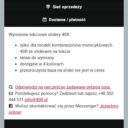
Sieć sprzedaży
Dostawa / płatność
Wymienne łokciowe slidery 4SR:
tylko dla modeli kombinezonów motocyklowych
4SR ze sliderami na łokcie
łatwe do wymiany
dostępne w 4 kolorach
przezroczysta baza na slider nie jest w cenie
Odpowiedzi na najczęściej zadawane pytania tutaj.
Potrzebujesz pomocy? Zadzwoń lub napisz +48 502
444 571
info@4SR.pl
Wolisz skontaktować się przez Messenger?
Jesteśmy
online!