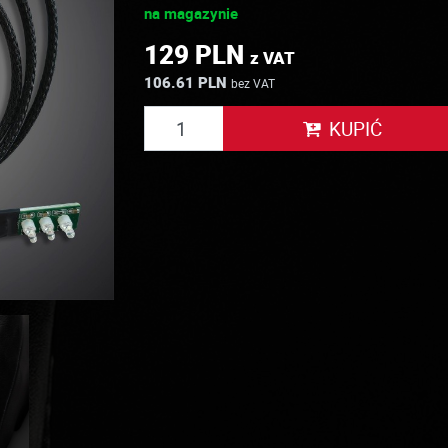
na magazynie
129 PLN
z VAT
106.61 PLN
bez VAT
KUPIĆ