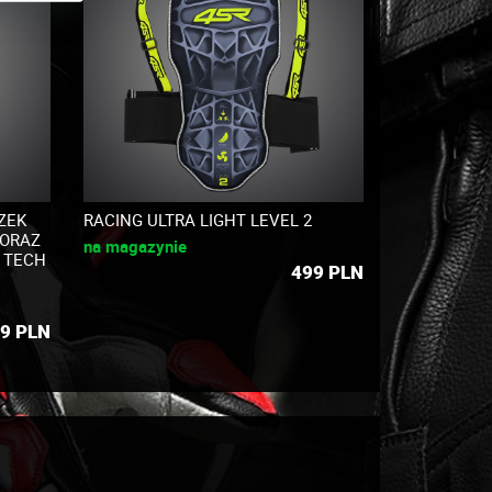
ZEK
RACING ULTRA LIGHT LEVEL 2
 ORAZ
na magazynie
J TECH
499
PLN
9
PLN