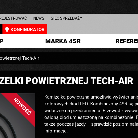
AREJESTROWAĆ
NEWS
SIEĆ SPRZEDAŻY
L
KONFIGURATOR
P
MARKA 4SR
REFERE
owietrznej Tech-Air
ZELKI POWIETRZNEJ TECH-AIR
Kamizelka powietrzna umożliwia wyświetlani
NOWOŚĆ
kolorowych diod LED. Kombinezony 4SR są pr
widoczne na przedramieniu. Przewód z wyświe
osłoną diod umieszczoną na kombinezonie. 
także podczas jazdy – sprawdzić poziom nała
informacje.