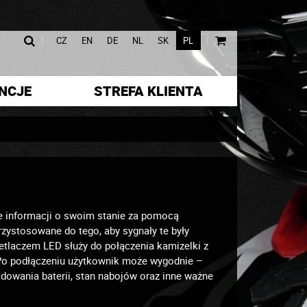
|
|
CZ
EN
DE
NL
SK
PL
NCJE
STREFA KLIENTA
e informacji o swoim stanie za pomocą
zystosowane do tego, aby sygnały te były
tlaczem LED służy do połączenia kamizelki z
Po podłączeniu użytkownik może wygodnie –
dowania baterii, stan nabojów oraz inne ważne