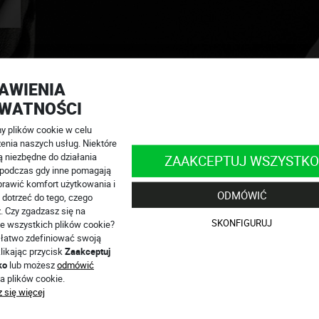
AWIENIA
®
®
®
Air
Race
, Tech-Air
Street,
Tech-Air
7x
WATNOŚCI
®
dy
 plików cookie w celu
aj
.
enia naszych usług. Niektóre
ą niezbędne do działania
502 444 571
info@4SR.pl
ZAAKCEPTUJ WSZYSTKO
, podczas gdy inne pomagają
teśmy online!
rawić komfort użytkowania i
ODMÓWIĆ
 dotrzeć do tego, czego
. Czy zgadzasz się na
SKONFIGURUJ
e wszystkich plików cookie?
łatwo zdefiniować swoją
RII OCHRANIACZE
likając przycisk
Zaakceptuj
ko
lub możesz
odmówić
a plików cookie.
 się więcej