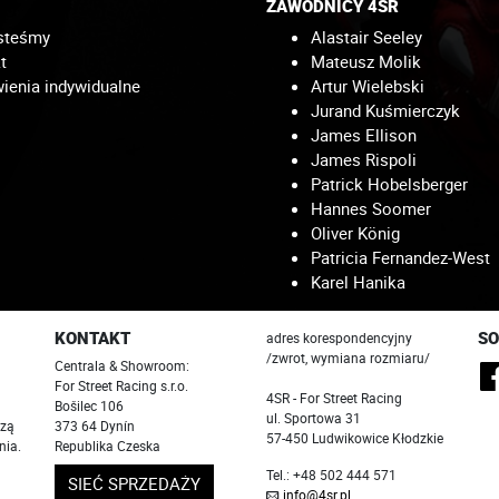
ZAWODNICY 4SR
steśmy
Alastair Seeley
t
Mateusz Molik
enia indywidualne
Artur Wielebski
Jurand Kuśmierczyk
James Ellison
James Rispoli
Patrick Hobelsberger
Hannes Soomer
Oliver König
Patricia Fernandez-West
Karel Hanika
KONTAKT
SO
adres korespondencyjny
/zwrot, wymiana rozmiaru/
Centrala & Showroom:
For Street Racing s.r.o.
4SR - For Street Racing
Bošilec 106
ul. Sportowa 31
szą
373 64 Dynín
57-450 Ludwikowice Kłodzkie
nia.
Republika Czeska
Tel.: +48 502 444 571
SIEĆ SPRZEDAŻY
info@4sr.pl