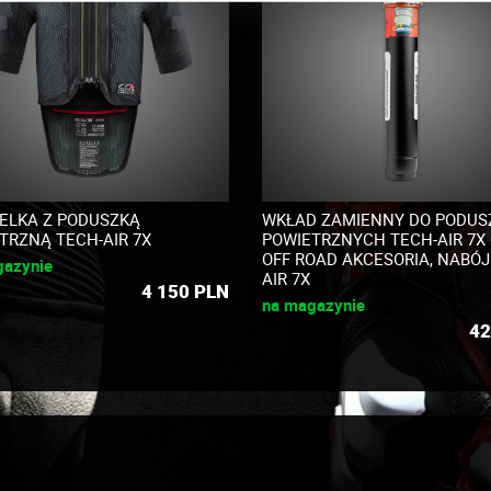
ELKA Z PODUSZKĄ
WKŁAD ZAMIENNY DO PODUS
TRZNĄ TECH-AIR 7X
POWIETRZNYCH TECH-AIR 7X
OFF ROAD AKCESORIA, NABÓ
gazynie
AIR 7X
4 150
PLN
na magazynie
42