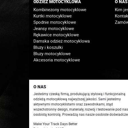
ODZIEŻ MOTOCYKLOWA
O NAS
Kombinezony motocyklowe
Kim je
Kurtki motocyklowe
Kontak
Spodnie motocyklowe
Zamówi
Jeansy motocyklowe
Rękawice motocyklowe
Damska odzież motocyklowa
Bluzy i koszulki
Bluzy motocyklowe
Akcesoria motocyklowe
O NAS
Jesteśmy czeską firmą, produkującą stylową i funkcjonalną
odzieżą motocyklową najwyższej jakości. Sami jesteśmy
aktywnymi motocyklistami oraz zawodnikami, stąd
wszechstronny design, materiały, rozwój i testowanie pod na
osobistą kontrolą. Prowadzą nas nasze osobiste doświadcze
Make Your Track Days Better