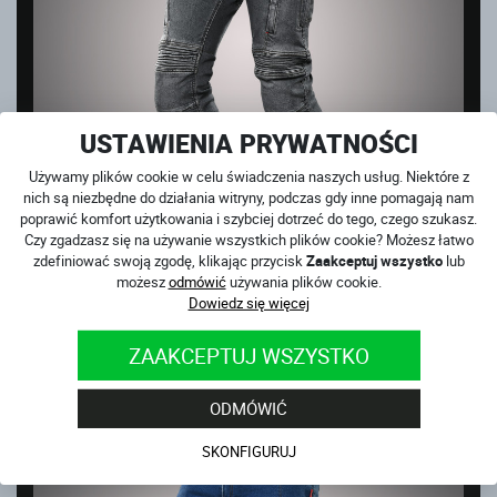
USTAWIENIA PRYWATNOŚCI
Używamy plików cookie w celu świadczenia naszych usług. Niektóre z
nich są niezbędne do działania witryny, podczas gdy inne pomagają nam
poprawić komfort użytkowania i szybciej dotrzeć do tego, czego szukasz.
Czy zgadzasz się na używanie wszystkich plików cookie? Możesz łatwo
zdefiniować swoją zgodę, klikając przycisk
Zaakceptuj wszystko
lub
możesz
odmówić
używania plików cookie.
CLUB SPORT GREY
Dowiedz się więcej
na magazynie
859
PLN
ZAAKCEPTUJ WSZYSTKO
ODMÓWIĆ
SKONFIGURUJ