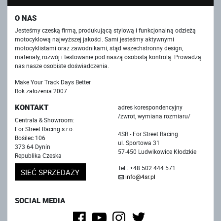
O NAS
Jesteśmy czeską firmą, produkującą stylową i funkcjonalną odzieżą
motocyklową najwyższej jakości. Sami jesteśmy aktywnymi
motocyklistami oraz zawodnikami, stąd wszechstronny design,
materiały, rozwój i testowanie pod naszą osobistą kontrolą. Prowadzą
nas nasze osobiste doświadczenia.
Make Your Track Days Better
Rok założenia 2007
KONTAKT
adres korespondencyjny
/zwrot, wymiana rozmiaru/
Centrala & Showroom:
For Street Racing s.r.o.
4SR - For Street Racing
Bošilec 106
ul. Sportowa 31
373 64 Dynín
57-450 Ludwikowice Kłodzkie
Republika Czeska
Tel.: +48 502 444 571
SIEĆ SPRZEDAŻY
info@4sr.pl
SOCIAL MEDIA