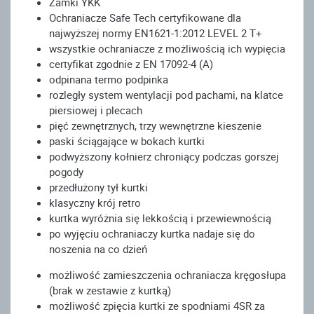
Zamki YKK
Ochraniacze Safe Tech certyfikowane dla
najwyższej normy EN1621-1:2012 LEVEL 2 T+
wszystkie ochraniacze z możliwością ich wypięcia
certyfikat zgodnie z EN 17092-4 (A)
odpinana termo podpinka
rozległy system wentylacji pod pachami, na klatce
piersiowej i plecach
pięć zewnętrznych, trzy wewnętrzne kieszenie
paski ściągające w bokach kurtki
podwyższony kołnierz chroniący podczas gorszej
pogody
przedłużony tył kurtki
klasyczny krój retro
kurtka wyróżnia się lekkością i przewiewnością
po wyjęciu ochraniaczy kurtka nadaje się do
noszenia na co dzień
możliwość zamieszczenia ochraniacza kręgosłupa
(brak w zestawie z kurtką)
możliwość zpięcia kurtki ze spodniami 4SR za