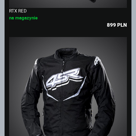
RTX RED
na magazynie
899
PLN