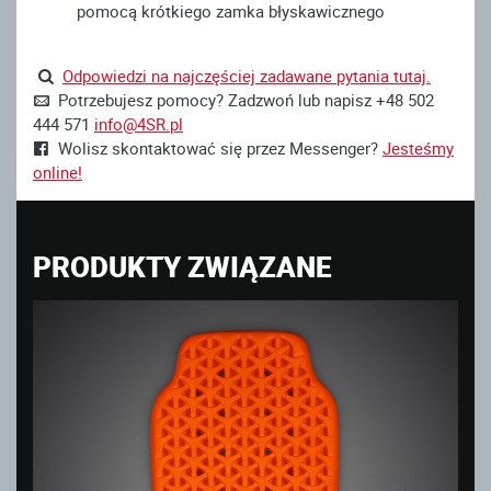
pomocą krótkiego zamka błyskawicznego
Odpowiedzi na najczęściej zadawane pytania tutaj.
Potrzebujesz pomocy? Zadzwoń lub napisz +48 502
444 571
info@4SR.pl
Wolisz skontaktować się przez Messenger?
Jesteśmy
online!
PRODUKTY ZWIĄZANE