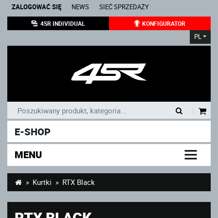
ZALOGOWAĆ SIĘ
NEWS
SIEĆ SPRZEDAŻY
4SR INDIVIDUAL
KONFIGURATOR
PL
|
E-SHOP
MENU
Kurtki
RTX Black
RTX BLACK