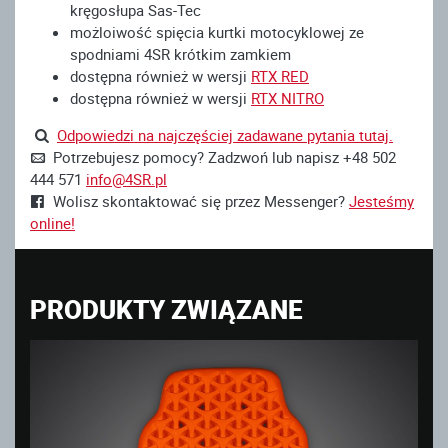
kręgosłupa Sas-Tec
możloiwość spięcia kurtki motocyklowej ze
spodniami 4SR krótkim zamkiem
dostępna również w wersji
RTX RED
dostępna również w wersji
RTX N
ITRO
Odpowiedzi na najczęściej zadawane pytania tutaj.
Potrzebujesz pomocy? Zadzwoń lub napisz +48 502
444 571
info@4SR.pl
Wolisz skontaktować się przez Messenger?
Jesteśmy
online!
PRODUKTY ZWIĄZANE