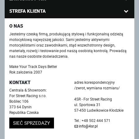
STREFA KLIENTA
O NAS
Jesteśmy czeską firmą, produkującą stylową i funkcjonalną odzieżą
motocyklową najwyższej jakości. Sami jesteśmy aktywnymi
motocyklistami oraz zawodnikami, stąd wszechstronny design,
materiały, rozwój i testowanie pod naszą osobistą kontrolą. Prowadzą
nas nasze osobiste doświadczenia.
Make Your Track Days Better
Rok założenia 2007
KONTAKT
adres korespondencyjny
/zwrot, wymiana rozmiaru/
Centrala & Showroom:
For Street Racing s.r.o.
4SR - For Street Racing
Bošilec 106
ul. Sportowa 31
373 64 Dynín
57-450 Ludwikowice Kłodzkie
Republika Czeska
Tel.: +48 502 444 571
SIEĆ SPRZEDAŻY
info@4sr.pl