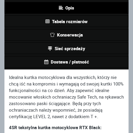
Opis
Tabela rozmiarów
Konserwacja
Sieć sprzedaży
Dostawa / płatność
Idealna kurtka motocyklowa dla wszystkich, którzy nie
chcą iść na kompromis i wymagają od swojej kurtki 100%
funkcjonalności na co dzień. Aby zapewnić idealne
mocowanie włoskich ochraniaczy Safe Tech, na rękawach
zastosowano paski ściągające. Będą przy tych
ochraniaczach należy wspomnieć, że posiadają
certyfikację LEVEL 2, nawet z dodatkiem T +.
4SR tekstylna kurtka motocyklowa RTX Black: