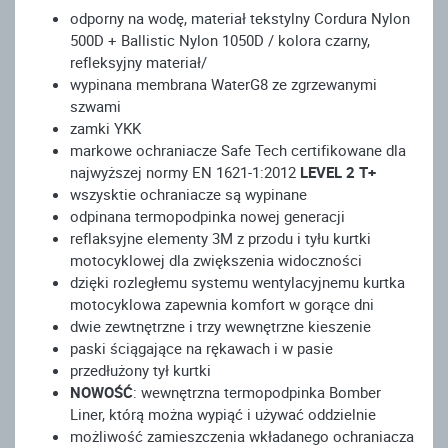
odporny na wodę, materiał tekstylny Cordura Nylon
500D + Ballistic Nylon 1050D / kolora czarny,
refleksyjny materiał/
wypinana membrana WaterG8
ze zgrzewanymi
szwami
zamki YKK
markowe ochraniacze Safe Tech certifikowane dla
najwyższej normy EN 1621-1:2012
LEVEL 2 T+
wszysktie ochraniacze są wypinane
odpinana termopodpinka nowej generacji
reflaksyjne elementy 3M z przodu i tyłu kurtki
motocyklowej dla zwiększenia widoczności
dzięki rozległemu systemu wentylacyjnemu kurtka
motocyklowa zapewnia komfort w gorące dni
dwie zewtnętrzne i trzy wewnętrzne kieszenie
paski ściągające na rękawach i w pasie
przedłużony tył kurtki
NOWOŚĆ
: wewnętrzna termopodpinka Bomber
Liner, którą można wypiąć i używać oddzielnie
możliwość zamieszczenia wkładanego ochraniacza