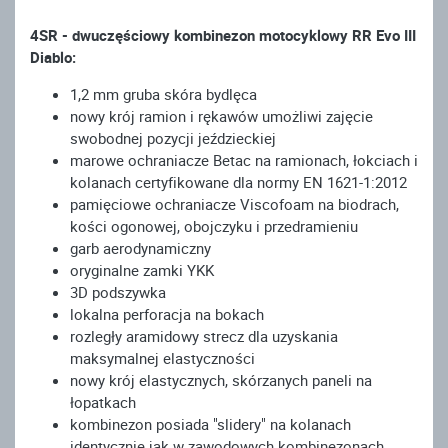
4SR - dwuczęściowy kombinezon motocyklowy RR Evo III
Diablo:
1,2 mm gruba skóra bydlęca
nowy krój ramion i rękawów umożliwi zajęcie
swobodnej pozycji jeździeckiej
marowe ochraniacze Betac na ramionach, łokciach i
kolanach certyfikowane dla normy EN 1621-1:2012
pamięciowe ochraniacze Viscofoam na biodrach,
kości ogonowej, obojczyku i przedramieniu
garb aerodynamiczny
oryginalne zamki YKK
3D podszywka
lokalna perforacja na bokach
rozległy aramidowy strecz dla uzyskania
maksymalnej elastyczności
nowy krój elastycznych, skórzanych paneli na
łopatkach
kombinezon posiada "slidery" na kolanach
identycznie jak w zawodowych kombinezonach