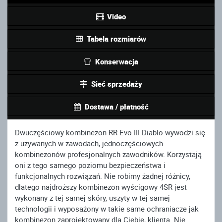
Video
Tabela rozmiarów
Konserwacja
Sieć sprzedaży
Dostawa / płatność
Dwuczęściowy kombinezon RR Evo III Diablo wywodzi się
z używanych w zawodach, jednoczęściowych
kombinezonów profesjonalnych zawodników. Korzystają
oni z tego samego poziomu bezpieczeństwa i
funkcjonalnych rozwiązań. Nie robimy żadnej różnicy,
dlatego najdroższy kombinezon wyścigowy 4SR jest
wykonany z tej samej skóry, uszyty w tej samej
technologii i wyposażony w takie same ochraniacze jak
kombinezon zaprojektowany dla Ciebie, klienta. Nie