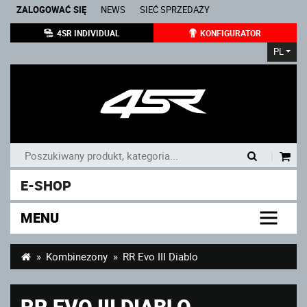
ZALOGOWAĆ SIĘ
NEWS
SIEĆ SPRZEDAŻY
4SR INDIVIDUAL
KONFIGURATOR
PL
|
E-SHOP
MENU
Kombinezony
RR Evo III Diablo
RR EVO III DIABLO