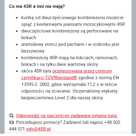
Co ma 4SR a inni nie mają?
kurtkę od dwuczęściowego kombinezonu możecie
spiąć z kevlarowymi jeansami motocyklowymi 4SR
dwuczęściowe kombinezony są perforowane na
bokach
aramidowy strecz pod pachami i w rozkroku jest
bezszwowy
kombinezony 4SR mają na łokciach, ramionach,
bokach i na tyłku dwie wartstwy skóry
skóra 4SR byla
przetestowana przez centrum
certyfikacji TÜVRheinland®
zgodnie z normą EN
13595-2: 2002, gdzie wytrzymała 11,2 s w teście
odporności na ścieranie. Otrzymaliśmy etykietę
bezpieczeństwa Level 2 dla naszej skóry
Odpowiedzi na najczęściej zadawane pytania tutaj.
Potrzebujesz pomocy? Zadzwoń lub napisz +48 502
444 571
info@4SR.pl
Wolisz skontaktować się przez Messenger?
Jesteśmy