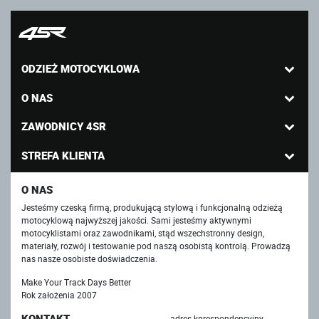
ODZIEŻ MOTOCYKLOWA
O NAS
ZAWODNICY 4SR
STREFA KLIENTA
O NAS
Jesteśmy czeską firmą, produkującą stylową i funkcjonalną odzieżą
motocyklową najwyższej jakości. Sami jesteśmy aktywnymi
motocyklistami oraz zawodnikami, stąd wszechstronny design,
materiały, rozwój i testowanie pod naszą osobistą kontrolą. Prowadzą
nas nasze osobiste doświadczenia.
Make Your Track Days Better
Rok założenia 2007
KONTAKT
adres korespondencyjny