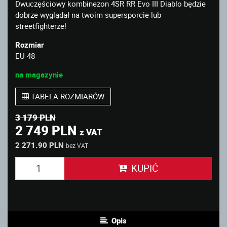
Dwuczęściowy kombinezon 4SR RR Evo III Diablo będzie
dobrze wyglądał na twoim supersporcie lub
streetfighterze!
Rozmiar
EU 48
na magazynie
TABELA ROZMIARÓW
3 179 PLN
2 749 PLN
z VAT
2 271.90 PLN
bez VAT
KUPIĆ
Opis