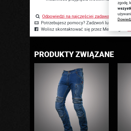
zgodę, k
wszyst
używani
Odpowiedzi na najczęściej zadawane pytania t
Dowiedz
Potrzebujesz pomocy? Zadzwoń lub napisz +4
Wolisz skontaktować się przez Messenger?
J
PRODUKTY ZWIĄZANE