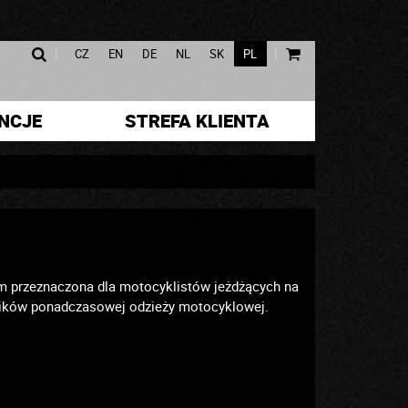
|
|
CZ
EN
DE
NL
SK
PL
NCJE
STREFA KLIENTA
kim przeznaczona dla motocyklistów jeżdżących na
śników ponadczasowej odzieży motocyklowej.