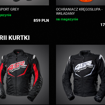
SPORT GREY
OCHRANIACZ KRĘGOSŁUPA -
WKŁADANY
gazynie
na magazynie
859
PLN
17
II KURTKI