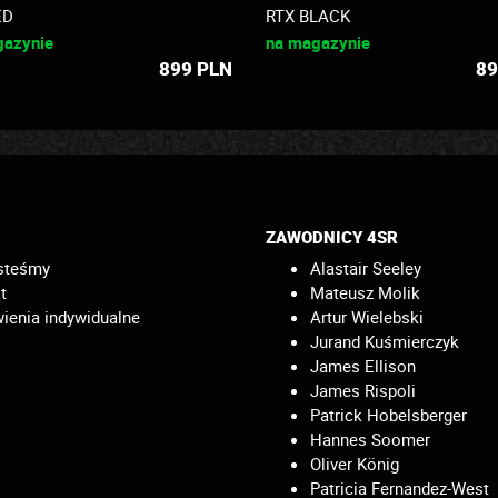
ED
RTX BLACK
gazynie
na magazynie
899
PLN
89
ZAWODNICY 4SR
steśmy
Alastair Seeley
t
Mateusz Molik
enia indywidualne
Artur Wielebski
Jurand Kuśmierczyk
James Ellison
James Rispoli
Patrick Hobelsberger
Hannes Soomer
Oliver König
Patricia Fernandez-West