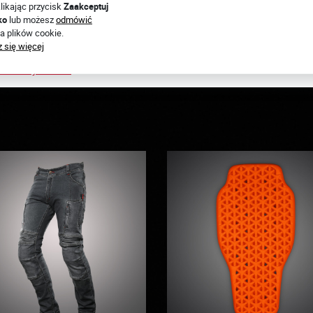
likając przycisk
Zaakceptuj
ko
lub możesz
odmówić
a plików cookie.
utaj.
 się więcej
8 502 444 571
info@4SR.pl
esteśmy online!