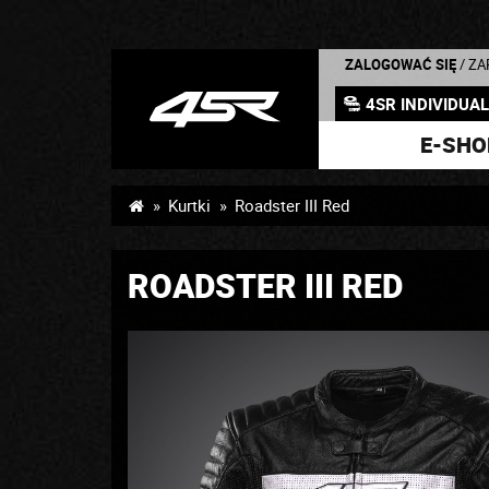
ZALOGOWAĆ SIĘ
/ Z
4SR INDIVIDUA
E-SHO
Kurtki
Roadster III Red
ROADSTER III RED