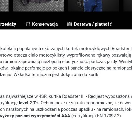
przedaży
Konserwacja
Dostawa / płatność
kolekcji popularnych skórzanych kurtek motocyklowych Roadster II.
towo otacza ciało motocyklisty, wyprofilowane rękawy pozwalają 
łu ramion zapewniają niezbędną elastyczność podczas jazdy. Wenty
ów, lokalne perforacje po bokach i panele elastyczne na ramionac
zeniu. Wkładka termiczna jest dołączona do kurtki.
as najważniejsze w 4SR, kurtka Roadster III - Red jest wyposażona
rtyfikację
level 2 T+
. Ochraniacze te są tak ergonomiczne, że nawet
narażonych na uszkodzenia podczas upadku - na ramionach, łokci
jwyższy poziom wytrzymałości AAA
(certyfikacja EN 17092-2).