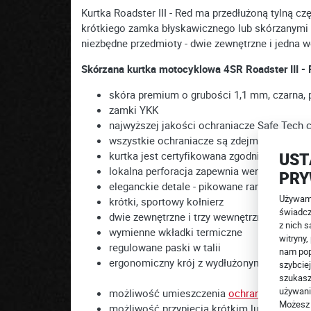
Kurtka Roadster III - Red ma przedłużoną tylną 
krótkiego zamka błyskawicznego lub skórzanymi
niezbędne przedmioty - dwie zewnętrzne i jedna
Skórzana kurtka motocyklowa 4SR Roadster III - 
skóra premium o grubości 1,1 mm, czarna, 
zamki YKK
najwyższej jakości ochraniacze Safe Tech 
wszystkie ochraniacze są zdejmowane
UST
kurtka jest certyfikowana zgodnie z EN 170
lokalna perforacja zapewnia wentylację kurt
PRY
eleganckie detale - pikowane ramiona, elas
Używamy
krótki, sportowy kołnierz
świadcz
dwie zewnętrzne i trzy wewnętrzne kieszeni
z nich s
wymienne wkładki termiczne
witryny
regulowane paski w talii
nam pop
ergonomiczny krój z wydłużonym tyłem
szybciej
szukasz
używani
możliwość umieszczenia
ochraniacza plec
Możesz 
możliwość przypięcia krótkim lub obwod