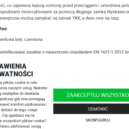
część, co zapewnia lepszą ochronę przed przeciągami i umożliwia p
 spodniami motocyklowymi za pomocą długiego zamka błyskawiczne
 wewnętrzna można zamykać na zamek YKK, a dwie inne na rzep.
Red:
perłowa biel, czerwona
certyfikowane zgodnie z najwyższym standardem EN 1621-1:2012 le
AWIENIA
92-2 (AAA)
ki w gorące letnie dni
WATNOŚCI
tyczne panele na plecach kurtki
 plików cookie w celu
enia naszych usług. Niektóre
e
ą niezbędne do działania
ZAAKCEPTUJ WSZYSTKO
, podczas gdy inne pomagają
rawić komfort użytkowania i
ODMÓWIĆ
 dotrzeć do tego, czego
. Czy zgadzasz się na
SKONFIGURUJ
e wszystkich plików cookie?
ów Sas-Tec
łatwo zdefiniować swoją
owym zamkiem do motocyklowych spodni