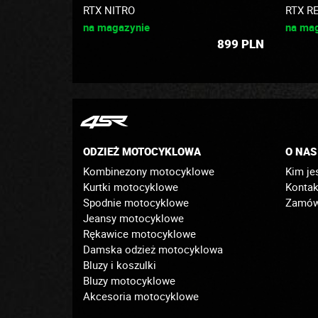
RTX NITRO
RTX R
na magazynie
na ma
899
PLN
ODZIEŻ MOTOCYKLOWA
O NAS
Kombinezony motocyklowe
Kim je
Kurtki motocyklowe
Kontak
Spodnie motocyklowe
Zamówi
Jeansy motocyklowe
Rękawice motocyklowe
Damska odzież motocyklowa
Bluzy i koszulki
Bluzy motocyklowe
Akcesoria motocyklowe