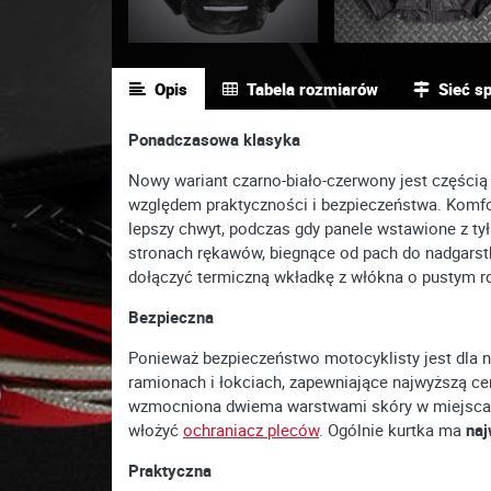
Opis
Tabela rozmiarów
Sieć s
Ponadczasowa klasyka
Nowy wariant czarno-biało-czerwony jest częścią 
względem praktyczności i bezpieczeństwa. Komfor
lepszy chwyt, podczas gdy panele wstawione z ty
stronach rękawów, biegnące od pach do nadgarstk
dołączyć termiczną wkładkę z włókna o pustym rd
Bezpieczna
Ponieważ bezpieczeństwo motocyklisty jest dla n
ramionach i łokciach, zapewniające najwyższą ce
wzmocniona dwiema warstwami skóry w miejscach 
włożyć
ochraniacz pleców
. Ogólnie kurtka ma
na
Praktyczna