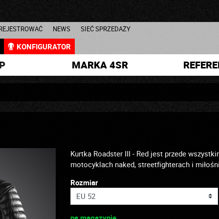
AREJESTROWAĆ
NEWS
SIEĆ SPRZEDAŻY
L
KONFIGURATOR
P
MARKA 4SR
REFERE
Kurtka Roadster III - Red jest przede wszyst
motocyklach naked, streetfighterach i miło
Rozmiar
na magazynie