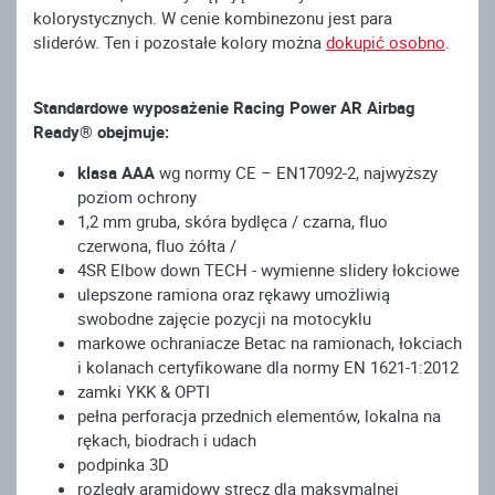
kolorystycznych. W cenie kombinezonu jest para
sliderów. Ten i pozostałe kolory można
dokupić osobno
.
Standardowe wyposażenie Racing Power AR Airbag
Ready® obejmuje:
klasa AAA
wg normy CE – EN17092-2, najwyższy
poziom ochrony
1,2 mm gruba, skóra bydlęca / czarna, fluo
czerwona, fluo żółta /
4SR Elbow down TECH - wymienne slidery łokciowe
ulepszone ramiona oraz rękawy umożliwią
swobodne zajęcie pozycji na motocyklu
markowe ochraniacze Betac na ramionach, łokciach
i kolanach certyfikowane dla normy EN 1621-1:2012
zamki YKK & OPTI
pełna perforacja przednich elementów, lokalna na
rękach, biodrach i udach
podpinka 3D
rozległy aramidowy strecz dla maksymalnej