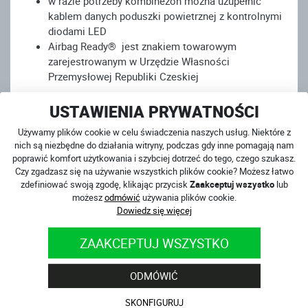
w razie potrzeby kombinezon można uzupełnić
kablem danych poduszki powietrznej z kontrolnymi
diodami LED
Airbag Ready® jest znakiem towarowym
zarejestrowanym w Urzędzie Własności
Przemysłowej Republiki Czeskiej
USTAWIENIA PRYWATNOŚCI
Co ma 4SR, czego nie mają inni?
Używamy plików cookie w celu świadczenia naszych usług. Niektóre z
Kurtka z kombinezonu może być przypięta do
nich są niezbędne do działania witryny, podczas gdy inne pomagają nam
kevlarowych jeansów
poprawić komfort użytkowania i szybciej dotrzeć do tego, czego szukasz.
Czy zgadzasz się na używanie wszystkich plików cookie? Możesz łatwo
Dwuczęściowe kombinezony są perforowane po
zdefiniować swoją zgodę, klikając przycisk
Zaakceptuj wszystko
lub
bokach
możesz
odmówić
używania plików cookie.
Aramidowy stretch pod pachami i w kroku jest
Dowiedz się więcej
bezszwowy
Miejsca narażone na przetarcie zszywane są
ZAAKCEPTUJ WSZYSTKO
podwójnym, o
patentowanym szwem szytym 4x!
Kombinezony 4SR mają podwójną warstwę skóry na
ODMÓWIĆ
łokciach, ramionach, biodrach i pośladkach
Kombinezony 4SR zostały przetestowane przez
SKONFIGURUJ