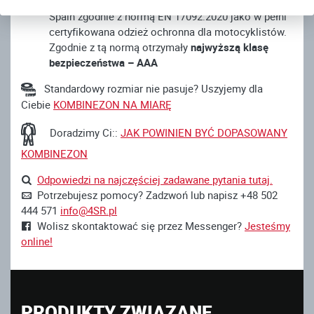
centrum certyfikacyjne Eurofins Textile Testing
Spain zgodnie z normą EN 17092:2020 jako w pełni
certyfikowana odzież ochronna dla motocyklistów.
Zgodnie z tą normą otrzymały
najwyższą klasę
bezpieczeństwa – AAA
Standardowy rozmiar nie pasuje? Uszyjemy dla
Ciebie
KOMBINEZON NA MIARĘ
Doradzimy Ci::
JAK POWINIEN BYĆ DOPASOWANY
KOMBINEZON
Odpowiedzi na najczęściej zadawane pytania tutaj.
Potrzebujesz pomocy? Zadzwoń lub napisz +48 502
444 571
info@4SR.pl
Wolisz skontaktować się przez Messenger?
Jesteśmy
online!
PRODUKTY ZWIĄZANE