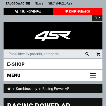
ZALOGOWAĆ SIĘ
NEWS
SIEĆ SPRZEDAŻY
4SR INDIVIDUAL
KONFIGURATOR
PL
|
E-SHOP
MENU
Kombinezony
Racing Power AR
RACING POWER AR