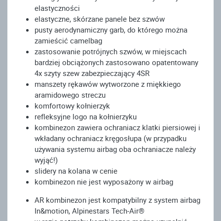
elastyczności
elastyczne, skórzane panele bez szwów
pusty aerodynamiczny garb, do którego można
zamieścić camelbag
zastosowanie potrójnych szwów, w miejscach
bardziej obciążonych zastosowano opatentowany
4x szyty szew zabezpieczający 4SR
manszety rękawów wytworzone z miękkiego
aramidowego streczu
komfortowy kołnierzyk
refleksyjne logo na kołnierzyku
kombinezon zawiera ochraniacz klatki piersiowej i
wkładany ochraniacz kręgosłupa (w przypadku
używania systemu airbag oba ochraniacze należy
wyjąć!)
slidery na kolana w cenie
kombinezon nie jest wyposażony w airbag
AR kombinezon jest kompatybilny z system airbag
In&motion, Alpinestars Tech-Air®