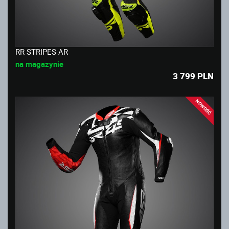
RR STRIPES AR
na magazynie
3 799
PLN
NOWOŚĆ