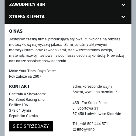
ZAWODNICY 4SR
STREFA KLIENTA
O NAS
Jesteśmy czeską firmą, produkującą stylową i funkcjonalną odzieżą
motocyklową najwyższej jakości. Sami jesteśmy aktywnymi
motocyklistami oraz zawodnikami, stąd wszechstronny design,
materiały, rozwój i testowanie pod naszą osobistą kontrolą. Prowadzą
nas nasze osobiste doświadczenia.
Make Your Track Days Better
Rok założenia 2007
KONTAKT
adres korespondencyjny
/zwrot, wymiana rozmiaru/
Centrala & Showroom:
For Street Racing s.r.o.
4SR - For Street Racing
Bošilec 106
ul. Sportowa 31
373 64 Dynín
57-450 Ludwikowice Kłodzkie
Republika Czeska
Tel.: +48 502 444 571
SIEĆ SPRZEDAŻY
info@4sr.pl