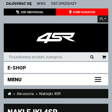
ZALOGOWAĆ SIĘ
NEWS
SIEĆ SPRZEDAŻY
4SR INDIVIDUAL
KONFIGURATOR
PL
|
E-SHOP
MENU
Akcesoria
Naklejki 4SR
NAKLEJKI 4SR