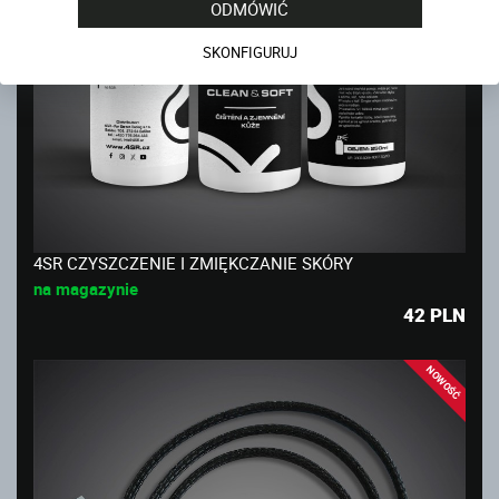
ODMÓWIĆ
SKONFIGURUJ
4SR CZYSZCZENIE I ZMIĘKCZANIE SKÓRY
na magazynie
42
PLN
NOWOŚĆ