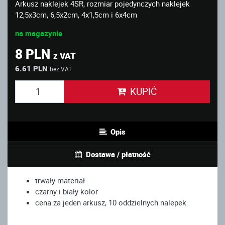
Arkusz naklejek 4SR, rozmiar pojedynczych naklejek
12,5x3cm, 6,5x2cm, 4x1,5cm i 6x4cm
na magazynie
8 PLN
z VAT
6.61 PLN
bez VAT
KUPIĆ
Opis
Dostawa / płatność
trwały materiał
czarny i biały kolor
cena za jeden arkusz, 10 oddzielnych nalepek