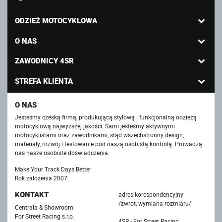
ODZIEŻ MOTOCYKLOWA
O NAS
ZAWODNICY 4SR
STREFA KLIENTA
O NAS
Jesteśmy czeską firmą, produkującą stylową i funkcjonalną odzieżą
motocyklową najwyższej jakości. Sami jesteśmy aktywnymi
motocyklistami oraz zawodnikami, stąd wszechstronny design,
materiały, rozwój i testowanie pod naszą osobistą kontrolą. Prowadzą
nas nasze osobiste doświadczenia.
Make Your Track Days Better
Rok założenia 2007
KONTAKT
adres korespondencyjny
/zwrot, wymiana rozmiaru/
Centrala & Showroom:
For Street Racing s.r.o.
4SR - For Street Racing