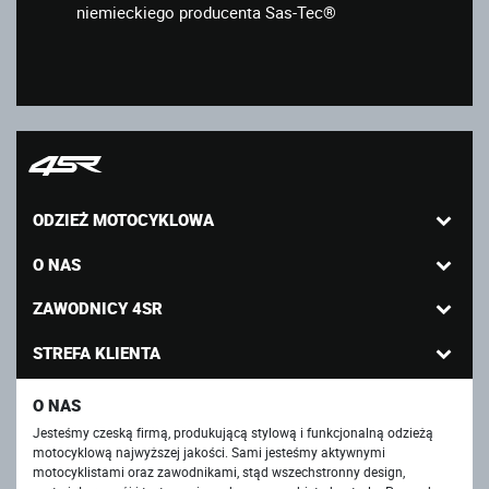
niemieckiego producenta Sas-Tec®
ODZIEŻ MOTOCYKLOWA
O NAS
ZAWODNICY 4SR
STREFA KLIENTA
O NAS
Jesteśmy czeską firmą, produkującą stylową i funkcjonalną odzieżą
motocyklową najwyższej jakości. Sami jesteśmy aktywnymi
motocyklistami oraz zawodnikami, stąd wszechstronny design,