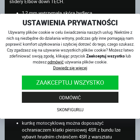
slidery Elbow down TECH.
1,2 mm wytrzymała skóra bydlęca
markowe ochraniacze Safe Tech na ramionach i
USTAWIENIA PRYWATNOŚCI
łokciach; certyfikowane dla EN 1621-1:2012 Level 2
Używamy plików cookie w celu świadczenia naszych usług. Niektóre z
T+
nich są niezbędne do działania witryny, podczas gdy inne pomagają nam
lokalna perforacja na klatce piersiowej i pod
poprawić komfort użytkowania i szybciej dotrzeć do tego, czego szukasz.
pachami zapewni wentylacje w gorące, letnie dni
Czy zgadzasz się na używanie wszystkich plików cookie? Możesz łatwo
rozległy elastyczny strecz na rękawach i elastyczne,
zdefiniować swoją zgodę, klikając przycisk
Zaakceptuj wszystko
lub
skórzane panele dla lepszego komfortu na
możesz
odmówić
używania plików cookie.
motocyklu
Dowiedz się więcej
aerodynamiczny garb
ZAAKCEPTUJ WSZYSTKO
odblaskowy nadruk logo odbijający światło na
klatce piersiowej i z tyłu kurtki
ODMÓWIĆ
wkładany ochraniacz kręgosłupa Sas-Tec® o
SKONFIGURUJ
wartości 169 PLN w cenie kurtki
kurtkę motocyklową można doposażyć
ochraniaczem klatki piersiowej 4SR z bundu lze
vybavit hrudním chráničem 4SR z warsztatu