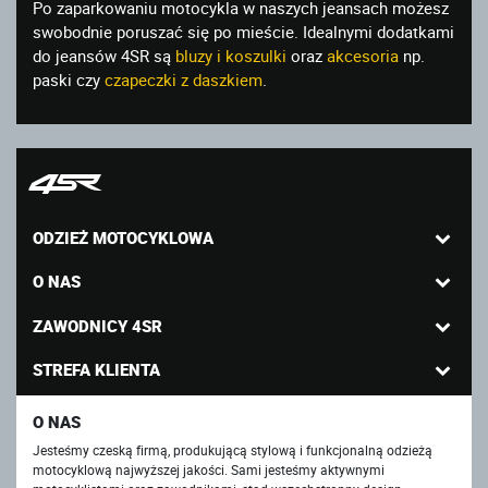
Po zaparkowaniu motocykla w naszych jeansach możesz
swobodnie poruszać się po mieście. Idealnymi dodatkami
do jeansów 4SR są
bluzy i koszulki
oraz
akcesoria
np.
paski czy
czapeczki z daszkiem
.
ODZIEŻ MOTOCYKLOWA
O NAS
ZAWODNICY 4SR
STREFA KLIENTA
O NAS
Jesteśmy czeską firmą, produkującą stylową i funkcjonalną odzieżą
motocyklową najwyższej jakości. Sami jesteśmy aktywnymi