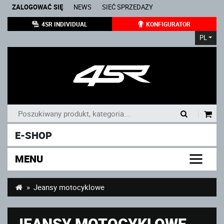
ZALOGOWAĆ SIĘ
NEWS
SIEĆ SPRZEDAŻY
4SR INDIVIDUAL
KONFIGURATOR
PL
|
E-SHOP
MENU
Jeansy motocyklowe
JEANSY MOTOCYKLOWE