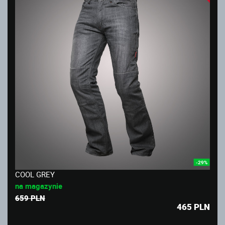
-29%
COOL GREY
na magazynie
659 PLN
465
PLN