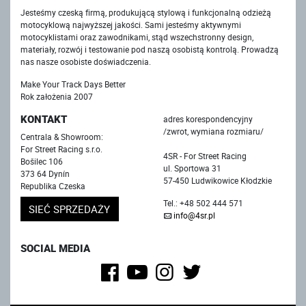
Jesteśmy czeską firmą, produkującą stylową i funkcjonalną odzieżą
motocyklową najwyższej jakości. Sami jesteśmy aktywnymi
motocyklistami oraz zawodnikami, stąd wszechstronny design,
materiały, rozwój i testowanie pod naszą osobistą kontrolą. Prowadzą
nas nasze osobiste doświadczenia.
Make Your Track Days Better
Rok założenia 2007
KONTAKT
adres korespondencyjny
/zwrot, wymiana rozmiaru/
Centrala & Showroom:
For Street Racing s.r.o.
4SR - For Street Racing
Bošilec 106
ul. Sportowa 31
373 64 Dynín
57-450 Ludwikowice Kłodzkie
Republika Czeska
Tel.: +48 502 444 571
SIEĆ SPRZEDAŻY
info@4sr.pl
SOCIAL MEDIA