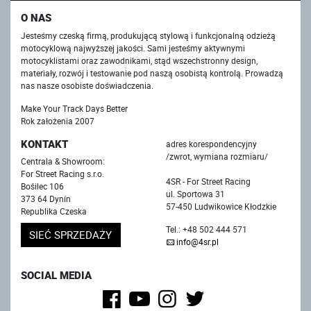
O NAS
Jesteśmy czeską firmą, produkującą stylową i funkcjonalną odzieżą
motocyklową najwyższej jakości. Sami jesteśmy aktywnymi
motocyklistami oraz zawodnikami, stąd wszechstronny design,
materiały, rozwój i testowanie pod naszą osobistą kontrolą. Prowadzą
nas nasze osobiste doświadczenia.
Make Your Track Days Better
Rok założenia 2007
KONTAKT
adres korespondencyjny
/zwrot, wymiana rozmiaru/
Centrala & Showroom:
For Street Racing s.r.o.
4SR - For Street Racing
Bošilec 106
ul. Sportowa 31
373 64 Dynín
57-450 Ludwikowice Kłodzkie
Republika Czeska
Tel.: +48 502 444 571
SIEĆ SPRZEDAŻY
info@4sr.pl
SOCIAL MEDIA