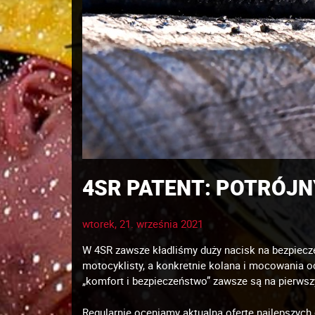
4SR PATENT: POTRÓJN
wtorek, 21. września 2021
W 4SR zawsze kładliśmy duży nacisk na bezpiecz
motocyklisty, a konkretnie kolana i mocowania o
„komfort i bezpieczeństwo” zawsze są na pierws
Regularnie oceniamy aktualną ofertę najlepszych