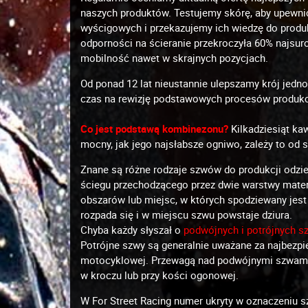
naszych produktów. Testujemy skórę, aby upewni
wyścigowych i przekazujemy ich wiedzę do produk
odporności na ścieranie przekroczyła 60% najs
mobilność nawet w skrajnych pozycjach.
Od ponad 12 lat nieustannie ulepszamy krój jedn
czas na rewizję podstawowych procesów produkcy
Co jest podstawą kombinezonu?
Kilkadziesiąt ka
mocny, jak jego najsłabsze ogniwo, zależy to od 
Znane są różne rodzaje szwów do produkcji odzie
ściegu przechodzącego przez dwie warstwy materi
obszarów lub miejsc, w których spodziewany jest 
rozpada się i w miejscu szwu powstaje dziura.
Chyba każdy słyszał o
podwójnych i potrójnych s
Potrójne szwy są generalnie uważane za najbezpie
motocyklowej. Przewagą nad podwójnymi szwami jes
w kroczu lub przy kości ogonowej.
W For Street Racing numer ukryty w oznaczeniu s