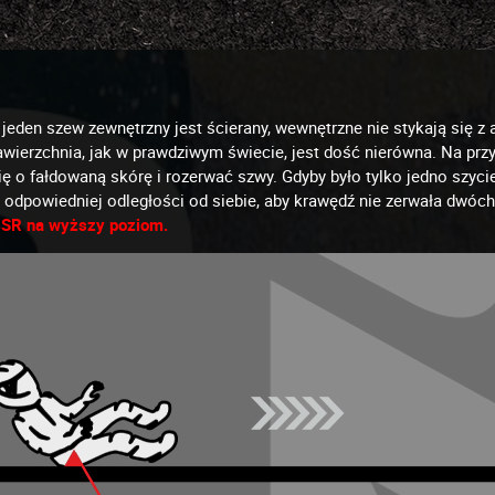
eden szew zewnętrzny jest ścierany, wewnętrzne nie stykają się z a
awierzchnia, jak w prawdziwym świecie, jest dość nierówna. Na przy
ę o fałdowaną skórę i rozerwać szwy. Gdyby było tylko jedno szyci
w odpowiedniej odległości od siebie, aby krawędź nie zerwała dwó
4SR na wyższy poziom.