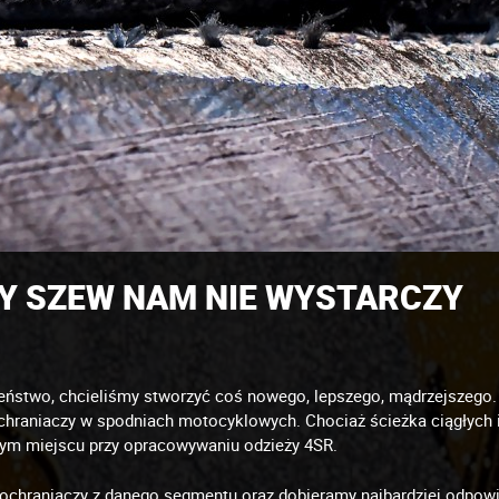
Y SZEW NAM NIE WYSTARCZY
eństwo, chcieliśmy stworzyć coś nowego, lepszego, mądrzejszego. 
chraniaczy w spodniach motocyklowych. Chociaż ścieżka ciągłych in
zym miejscu przy opracowywaniu odzieży 4SR.
 ochraniaczy z danego segmentu oraz dobieramy najbardziej odpowie