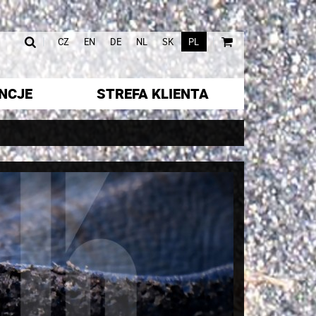
|
|
CZ
EN
DE
NL
SK
PL
NCJE
STREFA KLIENTA