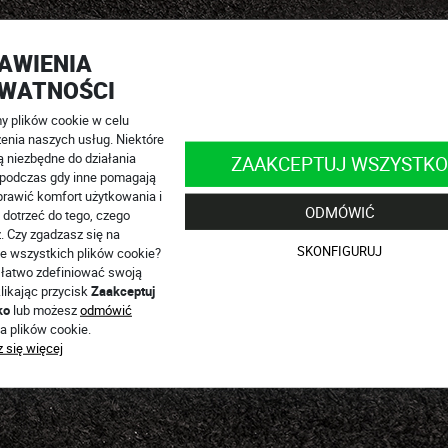
AWIENIA
WATNOŚCI
 plików cookie w celu
enia naszych usług. Niektóre
ą niezbędne do działania
ZAAKCEPTUJ WSZYSTKO
, podczas gdy inne pomagają
rawić komfort użytkowania i
ODMÓWIĆ
 dotrzeć do tego, czego
. Czy zgadzasz się na
SKONFIGURUJ
e wszystkich plików cookie?
łatwo zdefiniować swoją
likając przycisk
Zaakceptuj
ko
lub możesz
odmówić
a plików cookie.
 się więcej