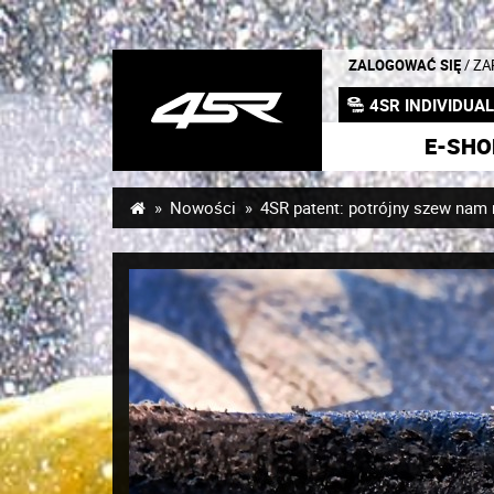
ZALOGOWAĆ SIĘ
/ Z
4SR INDIVIDUA
E-SHO
Nowości
4SR patent: potrójny szew nam 