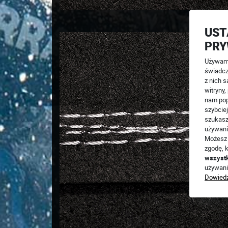
UST
PRY
Używamy
świadcz
z nich s
witryny
nam pop
szybciej
szukasz
używani
Możesz 
zgodę, k
wszyst
używani
Dowiedz