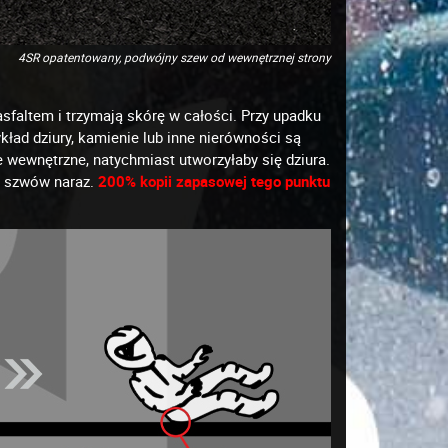
4SR opatentowany, podwójny szew od wewnętrznej strony
sfaltem i trzymają skórę w całości. Przy upadku
kład dziury, kamienie lub inne nierówności są
e wewnętrzne, natychmiast utworzyłaby się dziura.
ch szwów naraz.
200% kopii zapasowej tego punktu