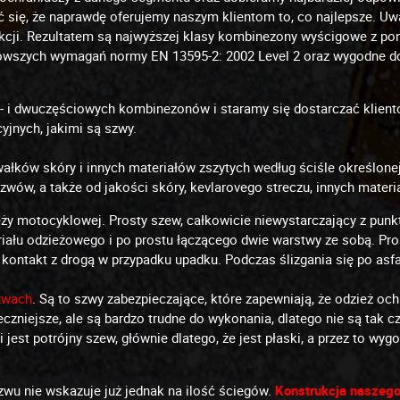
ć się, że naprawdę oferujemy naszym klientom to, co najlepsze. 
cji. Rezultatem są najwyższej klasy kombinezony wyścigowe z pon
urowszych wymagań normy EN 13595-2: 2002 Level 2 oraz wygodne d
o- i dwuczęściowych kombinezonów i staramy się dostarczać klient
jnych, jakimi są szwy.
wałków skóry i innych materiałów zszytych według ściśle określonej
szwów, a także od jakości skóry, kevlarovego streczu, innych mater
ży motocyklowej. Prosty szew, całkowicie niewystarczający z punkt
ału odzieżowego i po prostu łączącego dwie warstwy ze sobą. Pros
kontakt z drogą w przypadku upadku. Podczas ślizgania się po asfalc
zwach
. Są to szwy zabezpieczające, które zapewniają, że odzież oc
czniejsze, ale są bardzo trudne do wykonania, dlatego nie są tak 
t potrójny szew, głównie dlatego, że jest płaski, a przez to wygod
zwu nie wskazuje już jednak na ilość ściegów.
Konstrukcja naszego