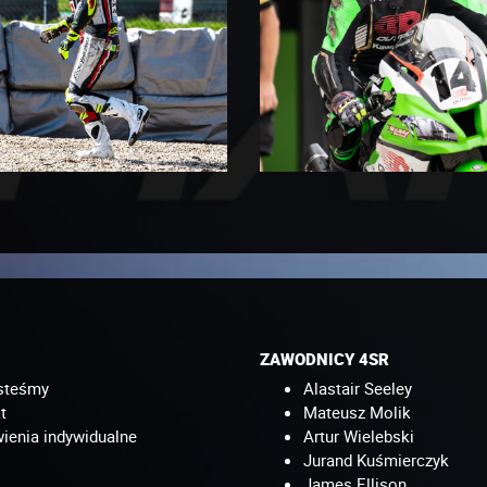
ZAWODNICY 4SR
steśmy
Alastair Seeley
t
Mateusz Molik
enia indywidualne
Artur Wielebski
Jurand Kuśmierczyk
James Ellison