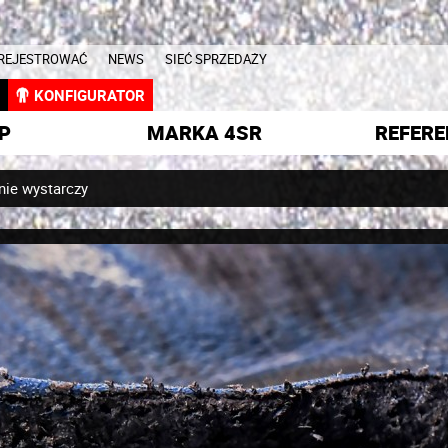
AREJESTROWAĆ
NEWS
SIEĆ SPRZEDAŻY
L
KONFIGURATOR
P
MARKA 4SR
REFERE
nie wystarczy