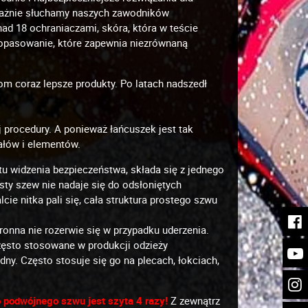
Uważnie słuchamy naszych zawodników
ad 18 ochraniaczami, skóra, która w teście
opasowanie, które zapewnia niezrównaną
om coraz lepsze produkty. Po latach nadszedł
 procedury. A ponieważ łańcuszek jest tak
iałów i elementów.
u widzenia bezpieczeństwa, składa się z jednego
ty szew nie nadaje się do odsłoniętych
ie nitka pali się, cała struktura prostego szwu
hronna nie rozerwie się w przypadku uderzenia.
często stosowane w produkcji odzieży
ny. Często stosuje się go na plecach, łokciach,
 podwójnego szwu jest szyta 4 razy!
Z zewnątrz