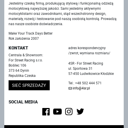
Jesteśmy czeską firmą, produkującą stylową i funkcjonalną odzieżą
motocyklową najwyższej jakości. Sami jesteśmy aktywnymi
motocyklistami oraz zawodnikami, stąd wszechstronny design,
materiały, rozwój i testowanie pod naszą osobistą kontrolą. Prowadzą
nas nasze osobiste doświadczenia.
Make Your Track Days Better
Rok założenia 2007
KONTAKT
adres korespondencyjny
/zwrot, wymiana rozmiaru/
Centrala & Showroom:
For Street Racing s.r.o.
4SR - For Street Racing
Bošilec 106
ul. Sportowa 31
373 64 Dynín
57-450 Ludwikowice Kłodzkie
Republika Czeska
Tel.: +48 502 444 571
SIEĆ SPRZEDAŻY
info@4sr.pl
SOCIAL MEDIA