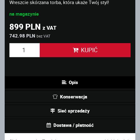
Wreszcie skórzana torba, która ukaże Twój styl!
na magazynie
899 PLN
z VAT
742.98 PLN
bez VAT
KUPIĆ
Opis
Konserwacja
Sieć sprzedaży
Dostawa / płatność