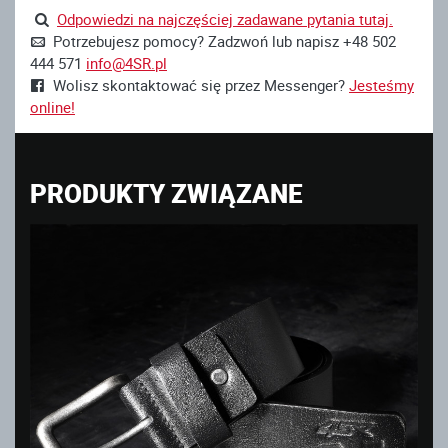
Odpowiedzi na najczęściej zadawane pytania tutaj.
Potrzebujesz pomocy? Zadzwoń lub napisz +48 502
444 571
info@4SR.pl
Wolisz skontaktować się przez Messenger?
Jesteśmy
online!
PRODUKTY ZWIĄZANE