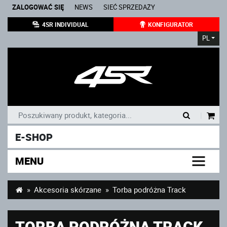
ZALOGOWAĆ SIĘ
NEWS
SIEĆ SPRZEDAŻY
4SR INDIVIDUAL
KONFIGURATOR
PL
|
E-SHOP
MENU
Akcesoria skórzane
Torba podróżna Track
TORBA PODRÓŻNA TRACK