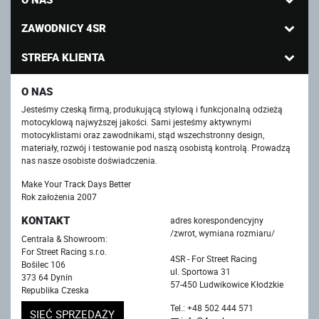
ZAWODNICY 4SR
STREFA KLIENTA
O NAS
Jesteśmy czeską firmą, produkującą stylową i funkcjonalną odzieżą
motocyklową najwyższej jakości. Sami jesteśmy aktywnymi
motocyklistami oraz zawodnikami, stąd wszechstronny design,
materiały, rozwój i testowanie pod naszą osobistą kontrolą. Prowadzą
nas nasze osobiste doświadczenia.
Make Your Track Days Better
Rok założenia 2007
KONTAKT
adres korespondencyjny
/zwrot, wymiana rozmiaru/
Centrala & Showroom:
For Street Racing s.r.o.
4SR - For Street Racing
Bošilec 106
ul. Sportowa 31
373 64 Dynín
57-450 Ludwikowice Kłodzkie
Republika Czeska
Tel.: +48 502 444 571
SIEĆ SPRZEDAŻY