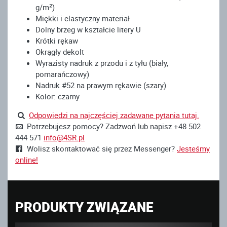
g/m²)
Miękki i elastyczny materiał
Dolny brzeg w kształcie litery U
Krótki rękaw
Okrągły dekolt
Wyrazisty nadruk z przodu i z tyłu (biały,
pomarańczowy)
Nadruk #52 na prawym rękawie (szary)
Kolor: czarny
Odpowiedzi na najczęściej zadawane pytania tutaj.
Potrzebujesz pomocy? Zadzwoń lub napisz +48 502
444 571
info@4SR.pl
Wolisz skontaktować się przez Messenger?
Jesteśmy
online!
PRODUKTY ZWIĄZANE