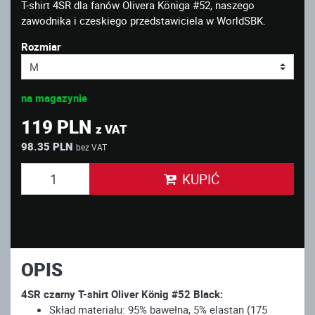
T-shirt 4SR dla fanów Olivera Königa #52, naszego
zawodnika i czeskiego przedstawiciela w WorldSBK.
Rozmiar
na magazynie
119 PLN
z VAT
98.35 PLN
bez VAT
KUPIĆ
OPIS
4SR czarny T-shirt Oliver König #52 Black:
Skład materiału: 95% bawełna, 5% elastan (175