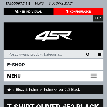
ZALOGOWAĆ SIĘ
NEWS
SIEĆ SPRZEDAŻY
4SR INDIVIDUAL
KONFIGURATOR
PL
|
E-SHOP
MENU
Bluzy & T-shirt
T-shirt Oliver #52 Black
T-SHIRT OLIVER #52 BLACK