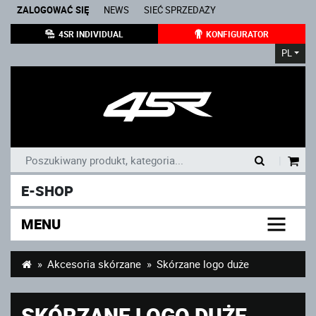
ZALOGOWAĆ SIĘ
NEWS
SIEĆ SPRZEDAŻY
4SR INDIVIDUAL
KONFIGURATOR
PL
|
E-SHOP
MENU
Akcesoria skórzane
Skórzane logo duże
SKÓRZANE LOGO DUŻE