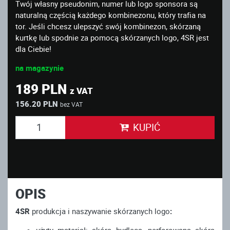
Twój własny pseudonim, numer lub logo sponsora są
naturalną częścią każdego kombinezonu, który trafia na
tor. Jeśli chcesz ulepszyć swój kombinezon, skórzaną
kurtkę lub spodnie za pomocą skórzanych logo, 4SR jest
dla Ciebie!
na magazynie
189 PLN
z VAT
156.20 PLN
bez VAT
KUPIĆ
OPIS
4SR
produkcja i naszywanie skórzanych logo
: