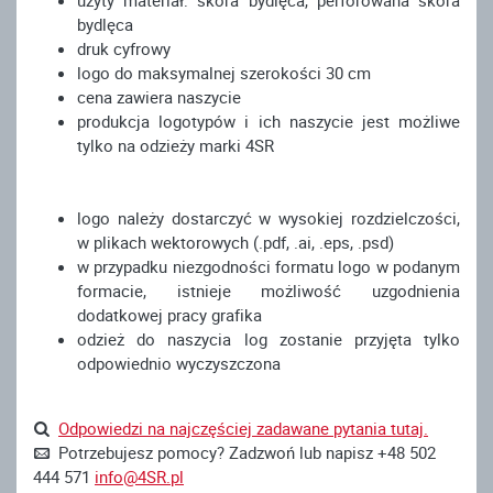
użyty materiał: skóra bydlęca, perforowana skóra
bydlęca
druk cyfrowy
logo do maksymalnej szerokości 30 cm
cena zawiera naszycie
produkcja logotypów i ich naszycie jest możliwe
tylko na odzieży marki 4SR
logo należy dostarczyć w wysokiej rozdzielczości,
w plikach wektorowych (.pdf, .ai, .eps, .psd)
w przypadku niezgodności formatu logo w podanym
formacie, istnieje możliwość uzgodnienia
dodatkowej pracy grafika
odzież do naszycia log zostanie przyjęta tylko
odpowiednio wyczyszczona
Odpowiedzi na najczęściej zadawane pytania tutaj.
Potrzebujesz pomocy? Zadzwoń lub napisz +48 502
444 571
info@4SR.pl