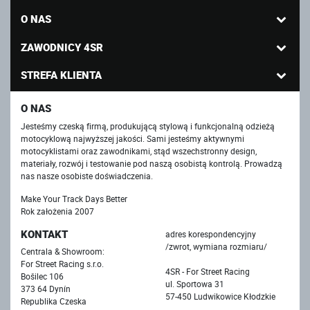
O NAS
ZAWODNICY 4SR
STREFA KLIENTA
O NAS
Jesteśmy czeską firmą, produkującą stylową i funkcjonalną odzieżą
motocyklową najwyższej jakości. Sami jesteśmy aktywnymi
motocyklistami oraz zawodnikami, stąd wszechstronny design,
materiały, rozwój i testowanie pod naszą osobistą kontrolą. Prowadzą
nas nasze osobiste doświadczenia.
Make Your Track Days Better
Rok założenia 2007
KONTAKT
adres korespondencyjny
/zwrot, wymiana rozmiaru/
Centrala & Showroom:
For Street Racing s.r.o.
4SR - For Street Racing
Bošilec 106
ul. Sportowa 31
373 64 Dynín
57-450 Ludwikowice Kłodzkie
Republika Czeska