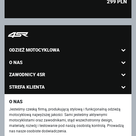
299
PLN
ODZIEŻ MOTOCYKLOWA
O NAS
ZAWODNICY 4SR
STREFA KLIENTA
O NAS
Jesteśmy czeską firmą, produkującą stylową i funkcjonalną odzieżą
motocyklową najwyższej jakości. Sami jesteśmy aktywnymi
motocyklistami oraz zawodnikami, stąd wszechstronny design,
materiały, rozwój i testowanie pod naszą osobistą kontrolą. Prowadzą
nas nasze osobiste doświadczenia.