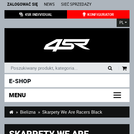
ZALOGOWAĆ SIĘ
NEWS
SIEĆ SPRZEDAŻY
4SR INDIVIDUAL
KONFIGURATOR
PL
|
E-SHOP
MENU
Bielizna
Skarpety We Are Racers Black
SKARPETY WE ARE