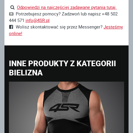
Odpowiedzi na najczęściej zadawane pytania tutaj.
Potrzebujesz pomocy? Zadzwoń lub napisz +48 502
444 571
info@4SR.pl
Wolisz skontaktować się przez Messenger?
Jesteśmy
online!
INNE PRODUKTY Z KATEGORII
BIELIZNA