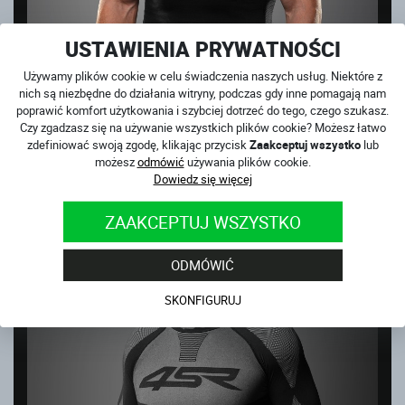
USTAWIENIA PRYWATNOŚCI
Używamy plików cookie w celu świadczenia naszych usług. Niektóre z
nich są niezbędne do działania witryny, podczas gdy inne pomagają nam
poprawić komfort użytkowania i szybciej dotrzeć do tego, czego szukasz.
Czy zgadzasz się na używanie wszystkich plików cookie? Możesz łatwo
zdefiniować swoją zgodę, klikając przycisk
Zaakceptuj wszystko
lub
możesz
odmówić
używania plików cookie.
Dowiedz się więcej
FUNKCJONALNA KOSZULKA BEZ RĘKAWÓW SEAMLESS
SLEEVELESS
ZAAKCEPTUJ WSZYSTKO
na magazynie
169
PLN
ODMÓWIĆ
SKONFIGURUJ