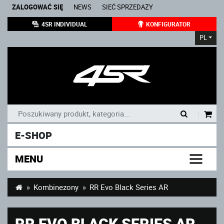
ZALOGOWAĆ SIĘ
NEWS
SIEĆ SPRZEDAŻY
4SR INDIVIDUAL
KONFIGURATOR
PL
|
E-SHOP
MENU
Kombinezony
RR Evo Black Series AR
RR EVO BLACK SERIES AR