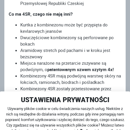
Przemysłowej Republiki Czeskiej
Co ma 4SR, czego nie mają inni?
Kurtka z kombinezonu może być przypięta do
kevlarowych jeansów
Dwuczęściowe kombinezony są perforowane po
bokach
Aramidowy stretch pod pachami i w kroku jest
bezszwowy
Miejsca narażone na przetarcie zszywane są
podwójnym, o
patentowanym szwem szytym 4x!
Kombinezony 4SR mają podwójną warstwę skóry na
łokciach, ramionach, biodrach i pośladkach
Kombinezony 4SR zostały przetestowane przez
centrum certyfikacyjne Eurofins Textile Testing
USTAWIENIA PRYWATNOŚCI
Spain zgodnie z normą EN 17092:2020 jako w pełni
certyfikowana odzież ochronna dla motocyklistów.
Używamy plików cookie w celu świadczenia naszych usług. Niektóre z
Zgodnie z tą normą otrzymały
najwyższą klasę
nich są niezbędne do działania witryny, podczas gdy inne pomagają nam
poprawić komfort użytkowania i szybciej dotrzeć do tego, czego szukasz.
bezpieczeństwa – AAA
Czy zgadzasz się na używanie wszystkich plików cookie? Możesz łatwo