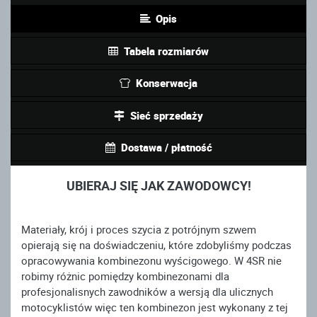
Opis
Tabela rozmiarów
Konserwacja
Sieć sprzedaży
Dostawa / płatność
UBIERAJ SIĘ JAK ZAWODOWCY!
Materiały, krój i proces szycia z potrójnym szwem
opierają się na doświadczeniu, które zdobyliśmy podczas
opracowywania kombinezonu wyścigowego. W 4SR nie
robimy różnic pomiędzy kombinezonami dla
profesjonalisnych zawodników a wersją dla ulicznych
motocyklistów więc ten kombinezon jest wykonany z tej