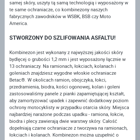
samej skóry, uszyty tą samą technologią i wyposażony w
te same ochraniacze, co kombinezony naszych
fabrycznych zawodników w WSBK, BSB czy Moto
America.
STWORZONY DO SZLIFOWANIA ASFALTU!
Kombinezon jest wykonany z najwyższej jakości skóry
bydlęcej o grubości 1,2 mm i jest wyposażony łącznie w
13 ochraniaczy. Na ramionach, łokciach, kolanach i
goleniach znajdziesz wygodne włoskie ochraniacze
Betac®. W okolicach ramion, obojczyka, łokci,
przedramienia, biodra, kości ogonowej, kolan i goleni
zastosowaliśmy panele z pianki zapamiętującej kształt,
aby zamortyzować upadek i zapewnić dodatkowy poziom
ochrony motocyklisty w przypadku otarcia skóry. Miejsca
najbardziej narażone podczas upadku - ramiona, łokcie,
biodra i plecy zawierają dwie warstwy skóry. Całość
dopełniają czarne ochraniacze z tworzywa na ramionach,
łokciach i kolanach. Kombinezon można uzupełnić o