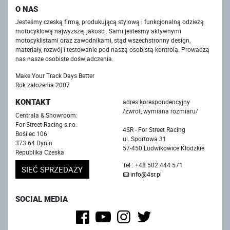
O NAS
Jesteśmy czeską firmą, produkującą stylową i funkcjonalną odzieżą
motocyklową najwyższej jakości. Sami jesteśmy aktywnymi
motocyklistami oraz zawodnikami, stąd wszechstronny design,
materiały, rozwój i testowanie pod naszą osobistą kontrolą. Prowadzą
nas nasze osobiste doświadczenia.
Make Your Track Days Better
Rok założenia 2007
KONTAKT
adres korespondencyjny
/zwrot, wymiana rozmiaru/
Centrala & Showroom:
For Street Racing s.r.o.
4SR - For Street Racing
Bošilec 106
ul. Sportowa 31
373 64 Dynín
57-450 Ludwikowice Kłodzkie
Republika Czeska
Tel.: +48 502 444 571
SIEĆ SPRZEDAŻY
info@4sr.pl
SOCIAL MEDIA