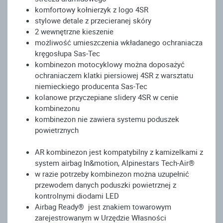
komfortowy kołnierzyk z logo 4SR
stylowe detale z przecieranej skóry
2 wewnętrzne kieszenie
możliwość umieszczenia wkładanego ochraniacza
kręgosłupa Sas-Tec
kombinezon motocyklowy można doposażyć
ochraniaczem klatki piersiowej 4SR z warsztatu
niemieckiego producenta Sas-Tec
kolanowe przyczepiane slidery 4SR w cenie
kombinezonu
kombinezon nie zawiera systemu poduszek
powietrznych
AR kombinezon jest kompatybilny z kamizelkami z
system airbag In&motion, Alpinestars Tech-Air®
w razie potrzeby kombinezon można uzupełnić
przewodem danych poduszki powietrznej z
kontrolnymi diodami LED
Airbag Ready® jest znakiem towarowym
zarejestrowanym w Urzędzie Własności