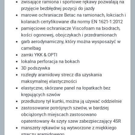
zwisające ramiona i sportowe rękawy pozwalają na
przyjęcie bezbłędnej pozycji do jazdy
marowe ochraniacze Betac na ramionach, łokciach i
kolanach certyfikowane dla normy EN 1621-1:2012
pamięciowe ochraniacze Viscofoam na biodrach,
kości ogonowej, obojczykach i przedramionach
garb aerodynamiczny, który można wysposażyć w
camelbag
zamki YKK & OPTI
lokalna perforacja na bokach
3D podszywka
rozległy aramidowy strecz dla uzyskania
maksymalnej elastyczności
elastyczne, skórzane panel na łopatkach bez
krępujących szwów
przedłużony tył kurtki, można ją używać oddzielnie
zastosowanie potrójnych szwów, w bardziej
obciążonych miejscach zastosowano
opatentowany 4x szyty szew zabezpieczający 4SR
manszety rękawów są wytworzone z miękkiego
streczu aramidowego