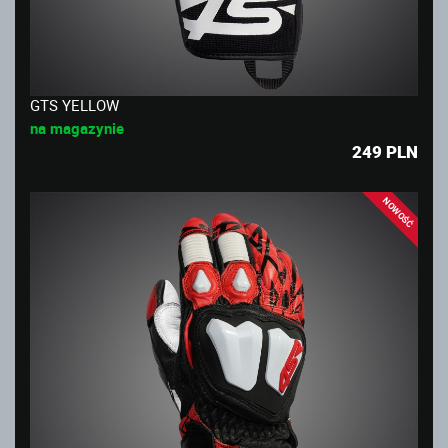
GTS YELLOW
na magazynie
249
PLN
NOWOŚĆ