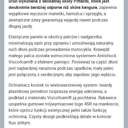
Dłoń wykonana z delikatnej skóry Pittards, która jest
dwukrotnie bardziej odporna niż skóra kangura
, zapewnia
wyjątkowe wyczucie manetki, hamulca i sprzęgła, a
zewnętrzne szwy gwarantują wygodę nawet podczas
długiej jazdy.
Elastyczne panele w okolicy palców i nadgarstka
minimalizują opór przy zginaniu i umożliwiają naturalny
ruch dłoni podczas prowadzenia motocykla. Krawędź
małego palca została wzmocniona systemem Antishock
Viscofoam® z efektem pamięci. Ponieważ ta część dłoni
jest najbardziej narażona podczas upadków, mały palec
jest połączony z serdecznym, aby zapobiec jego wybiciu.
Ochraniacz kostek to wielowarstwowy system: twardy
plastikowy protektor rozprasza energię uderzenia, a
podkład z materiału Viscofoam® ją pochłania. Rękawice
uzupełnia gumowe trójwymiarowe logo 4SR na mankiecie,
które oprócz funkcji estetycznej pełni także funkcję
ochronną. Czysty design podkreślają detale w kolorze
fluo żółtym.