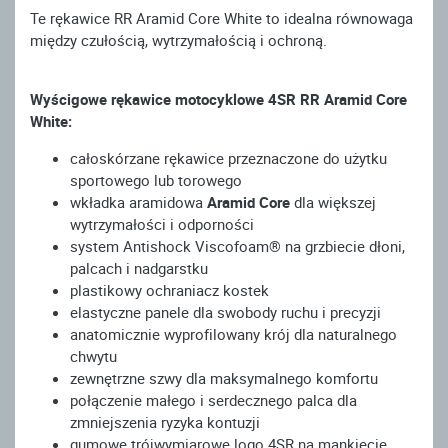
Te rękawice RR Aramid Core White to idealna równowaga
między czułością, wytrzymałością i ochroną.
Wyścigowe rękawice motocyklowe 4SR RR Aramid Core
White:
całoskórzane rękawice przeznaczone do użytku
sportowego lub torowego
wkładka aramidowa
Aramid Core
dla większej
wytrzymałości i odporności
system Antishock Viscofoam® na grzbiecie dłoni,
palcach i nadgarstku
plastikowy ochraniacz kostek
elastyczne panele dla swobody ruchu i precyzji
anatomicznie wyprofilowany krój dla naturalnego
chwytu
zewnętrzne szwy dla maksymalnego komfortu
połączenie małego i serdecznego palca dla
zmniejszenia ryzyka kontuzji
gumowe trójwymiarowe logo 4SR na mankiecie