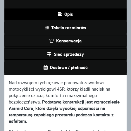
Opis
Tabela rozmiarów
Konserwacja
Sieć sprzedaży
Dostawa / płatność
Nad rozwojem tych rękawic pracowali zawodowi
motocykliści wyścigowi 4SR, którzy kładli nacisk na
połączenie czucia, komfortu i maksymalnego
bezpieczeństwa.
Podstawą konstrukcji jest wzmocnienie
Aramid Core, które dzięki wysokiej odporności na
temperaturę zapobiega przetarciu podczas kontaktu z
asfaltem.