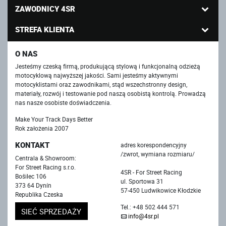
ZAWODNICY 4SR
STREFA KLIENTA
O NAS
Jesteśmy czeską firmą, produkującą stylową i funkcjonalną odzieżą
motocyklową najwyższej jakości. Sami jesteśmy aktywnymi
motocyklistami oraz zawodnikami, stąd wszechstronny design,
materiały, rozwój i testowanie pod naszą osobistą kontrolą. Prowadzą
nas nasze osobiste doświadczenia.
Make Your Track Days Better
Rok założenia 2007
KONTAKT
adres korespondencyjny
/zwrot, wymiana rozmiaru/
Centrala & Showroom:
For Street Racing s.r.o.
4SR - For Street Racing
Bošilec 106
ul. Sportowa 31
373 64 Dynín
57-450 Ludwikowice Kłodzkie
Republika Czeska
Tel.: +48 502 444 571
SIEĆ SPRZEDAŻY
info@4sr.pl