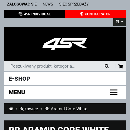
ZALOGOWAĆ SIĘ
NEWS
SIEĆ SPRZEDAŻY
4SR INDIVIDUAL
KONFIGURATOR
PL
|
E-SHOP
MENU
Rękawice
RR Aramid Core White
RR ARAMID CORE WHITE