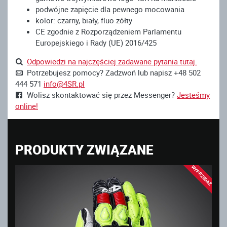
podwójne zapięcie dla pewnego mocowania
kolor: czarny, biały, fluo żółty
CE zgodnie z Rozporządzeniem Parlamentu
Europejskiego i Rady (UE) 2016/425
Odpowiedzi na najczęściej zadawane pytania tutaj.
Potrzebujesz pomocy? Zadzwoń lub napisz +48 502
444 571
info@4SR.pl
Wolisz skontaktować się przez Messenger?
Jesteśmy
online!
PRODUKTY ZWIĄZANE
WYPRZEDAŻ