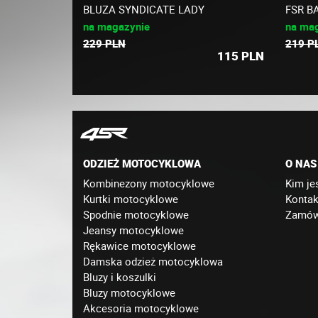
BLUZA SYNDICATE LADY
FSR B
na magazynie
na ma
229 PLN
219 P
115
PLN
ODZIEŻ MOTOCYKLOWA
O NAS
Kombinezony motocyklowe
Kim je
Kurtki motocyklowe
Kontak
Spodnie motocyklowe
Zamówi
Jeansy motocyklowe
Rękawice motocyklowe
Damska odzież motocyklowa
Bluzy i koszulki
Bluzy motocyklowe
Akcesoria motocyklowe