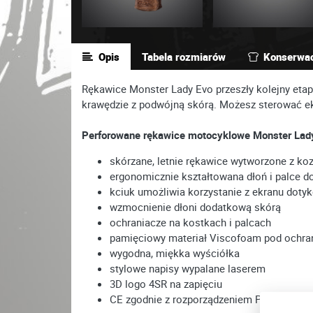
Opis
Tabela rozmiarów
Konserwa
Rękawice Monster Lady Evo przeszły kolejny etap
krawędzie z podwójną skórą. Możesz sterować e
Perforowane rękawice motocyklowe Monster Lad
skórzane, letnie rękawice wytworzone z ko
ergonomicznie kształtowana dłoń i palce d
kciuk umożliwia korzystanie z ekranu dot
wzmocnienie dłoni dodatkową skórą
ochraniacze na kostkach i palcach
pamięciowy materiał Viscofoam pod ochra
wygodna, miękka wyściółka
stylowe napisy wypalane laserem
3D logo 4SR na zapięciu
CE zgodnie z rozporządzeniem Parlamentu 