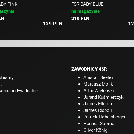
ABY PINK
FSR BABY BLUE
gazynie
na magazynie
LN
219 PLN
129
PLN
12
ZAWODNICY 4SR
steśmy
Alastair Seeley
t
Mateusz Molik
enia indywidualne
Artur Wielebski
Jurand Kuśmierczyk
James Ellison
James Rispoli
Patrick Hobelsberger
Hannes Soomer
Oliver König