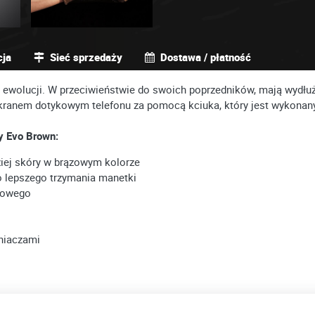
cja
Sieć sprzedaży
Dostawa / płatność
 ewolucji. W przeciwieństwie do swoich poprzedników, mają wydłuż
kranem dotykowym telefonu za pomocą kciuka, który jest wykonan
y Evo Brown:
ziej skóry w brązowym kolorze
o lepszego trzymania manetki
ykowego
niaczami
Europejskiego i Rady (UE) 2016/425