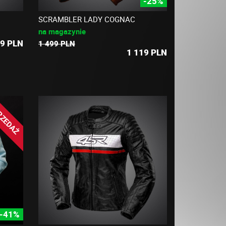
-25%
SCRAMBLER LADY COGNAC
na magazynie
9
PLN
1 499 PLN
1 119
PLN
RZEDAŻ
-41%