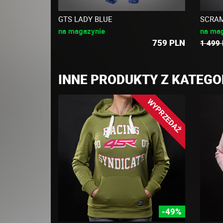
GTS LADY BLUE
SCRAM
na magazynie
na ma
759
PLN
1 499
INNE PRODUKTY Z KATEGO
WYPRZEDAŻ
-49%