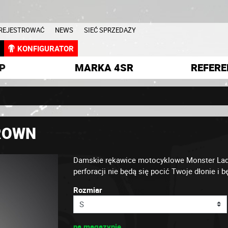
AREJESTROWAĆ
NEWS
SIEĆ SPRZEDAŻY
L
KONFIGURATOR
P
MARKA 4SR
REFERE
ROWN
Damskie rękawice motocyklowe Monster Lady 
perforacji nie będą się pocić Twoje dłonie i b
Rozmiar
na magazynie