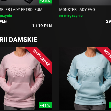
-25%
BLER LADY PETROLEUM
MONSTER LADY EVO
gazynie
na magazynie
29
 PLN
1 119
PLN
RII DAMSKIE
WYPRZEDAŻ
WYP
-41%