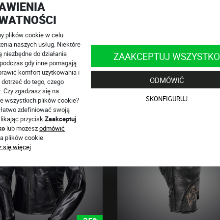
AWIENIA
WATNOŚCI
utaj.
8 502 444 571
info@4SR.pl
 plików cookie w celu
esteśmy online!
enia naszych usług. Niektóre
ą niezbędne do działania
ZAAKCEPTUJ WSZYSTKO
, podczas gdy inne pomagają
rawić komfort użytkowania i
ODMÓWIĆ
 dotrzeć do tego, czego
. Czy zgadzasz się na
SKONFIGURUJ
e wszystkich plików cookie?
łatwo zdefiniować swoją
WYPRZEDAŻ
likając przycisk
Zaakceptuj
ko
lub możesz
odmówić
a plików cookie.
 się więcej