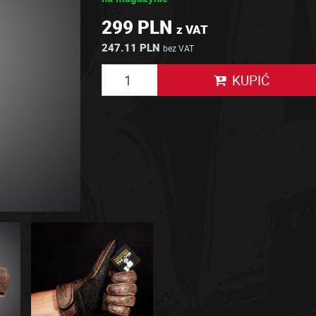
299 PLN
z VAT
247.11 PLN
bez VAT
KUPIĆ