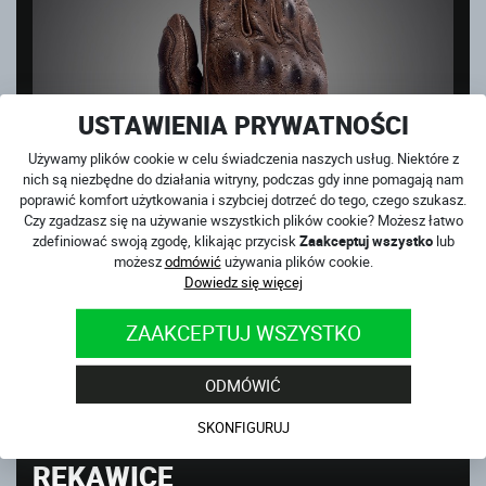
USTAWIENIA PRYWATNOŚCI
Używamy plików cookie w celu świadczenia naszych usług. Niektóre z
nich są niezbędne do działania witryny, podczas gdy inne pomagają nam
poprawić komfort użytkowania i szybciej dotrzeć do tego, czego szukasz.
Czy zgadzasz się na używanie wszystkich plików cookie? Możesz łatwo
zdefiniować swoją zgodę, klikając przycisk
Zaakceptuj wszystko
lub
możesz
odmówić
używania plików cookie.
Dowiedz się więcej
-20%
MONSTER BROWN
ZAAKCEPTUJ WSZYSTKO
na magazynie
269 PLN
215
PLN
ODMÓWIĆ
SKONFIGURUJ
INNE PRODUKTY Z KATEGORII
RĘKAWICE