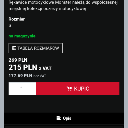
Rękawice motocyklowe Monster należą do współczesnej
miejskiej kolekcji odzieży motocyklowej.
Rozmiar
S
na magazynie
TABELA ROZMIARÓW
269 PLN
215 PLN
z VAT
177.69 PLN
bez VAT
KUPIĆ
Opis