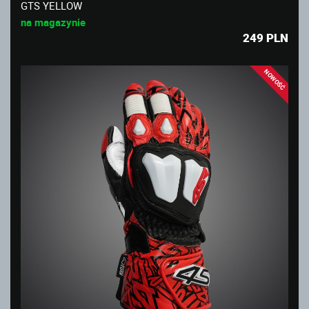
GTS YELLOW
na magazynie
249
PLN
NOWOŚĆ