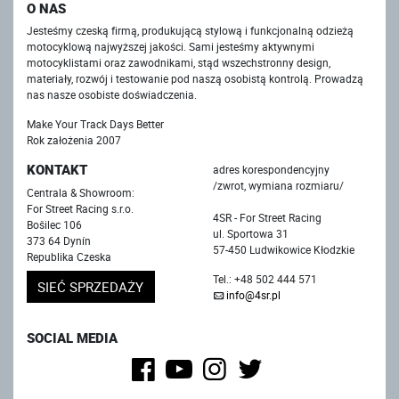
O NAS
Jesteśmy czeską firmą, produkującą stylową i funkcjonalną odzieżą
motocyklową najwyższej jakości. Sami jesteśmy aktywnymi
motocyklistami oraz zawodnikami, stąd wszechstronny design,
materiały, rozwój i testowanie pod naszą osobistą kontrolą. Prowadzą
nas nasze osobiste doświadczenia.
Make Your Track Days Better
Rok założenia 2007
KONTAKT
adres korespondencyjny
/zwrot, wymiana rozmiaru/
Centrala & Showroom:
For Street Racing s.r.o.
4SR - For Street Racing
Bošilec 106
ul. Sportowa 31
373 64 Dynín
57-450 Ludwikowice Kłodzkie
Republika Czeska
Tel.: +48 502 444 571
SIEĆ SPRZEDAŻY
info@4sr.pl
SOCIAL MEDIA