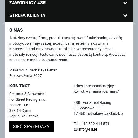
ZAWODNICY 4SR
STREFA KLIENTA
O NAS
Jesteśmy czeską firmą, produkującą stylową i funkcjonalną odzieżą
motocyklową najwyższej jakości. Sami jesteśmy aktywnymi
motocyklistami oraz zawodnikami, stąd wszechstronny design,
materiały, rozwój i testowanie pod naszą osobistą kontrolą. Prowadzą
nas nasze osobiste doświadczenia.
Make Your Track Days Better
Rok założenia 2007
KONTAKT
adres korespondencyjny
/zwrot, wymiana rozmiaru/
Centrala & Showroom:
For Street Racing s.r.o.
4SR - For Street Racing
Bošilec 106
ul. Sportowa 31
373 64 Dynín
57-450 Ludwikowice Kłodzkie
Republika Czeska
Tel.: +48 502 444 571
SIEĆ SPRZEDAŻY
info@4sr.pl