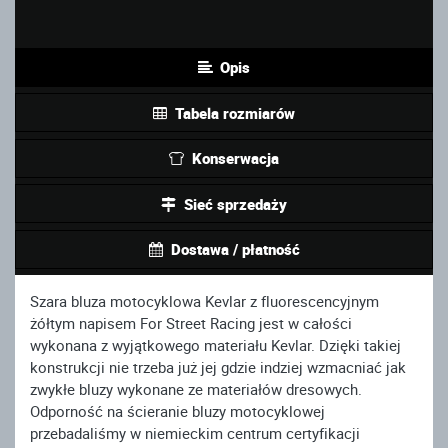
Opis
Tabela rozmiarów
Konserwacja
Sieć sprzedaży
Dostawa / płatność
Szara bluza motocyklowa Kevlar z fluorescencyjnym
żółtym napisem For Street Racing jest w całości
wykonana z wyjątkowego materiału Kevlar. Dzięki takiej
konstrukcji nie trzeba już jej gdzie indziej wzmacniać jak
zwykłe bluzy wykonane ze materiałów dresowych.
Odporność na ścieranie bluzy motocyklowej
przebadaliśmy w niemieckim centrum certyfikacji