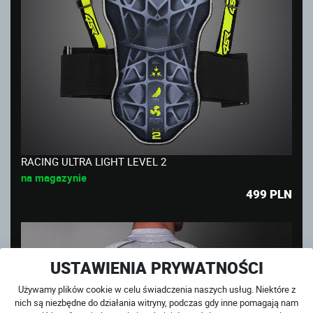
RACING ULTRA LIGHT LEVEL 2
na magazynie
499
PLN
USTAWIENIA PRYWATNOŚCI
Używamy plików cookie w celu świadczenia naszych usług. Niektóre z
nich są niezbędne do działania witryny, podczas gdy inne pomagają nam