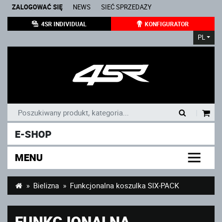
ZALOGOWAĆ SIĘ
NEWS
SIEĆ SPRZEDAŻY
4SR INDIVIDUAL
KONFIGURATOR
PL
|
E-SHOP
MENU
Bielizna
Funkcjonalna koszulka SIX-PACK
FUNKCJONALNA