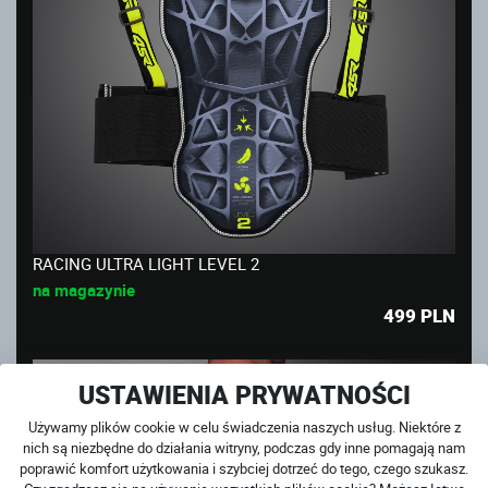
RACING ULTRA LIGHT LEVEL 2
na magazynie
499
PLN
USTAWIENIA PRYWATNOŚCI
Używamy plików cookie w celu świadczenia naszych usług. Niektóre z
nich są niezbędne do działania witryny, podczas gdy inne pomagają nam
poprawić komfort użytkowania i szybciej dotrzeć do tego, czego szukasz.