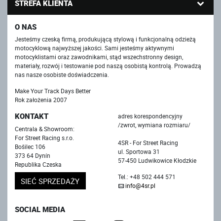
STREFA KLIENTA
O NAS
Jesteśmy czeską firmą, produkującą stylową i funkcjonalną odzieżą
motocyklową najwyższej jakości. Sami jesteśmy aktywnymi
motocyklistami oraz zawodnikami, stąd wszechstronny design,
materiały, rozwój i testowanie pod naszą osobistą kontrolą. Prowadzą
nas nasze osobiste doświadczenia.
Make Your Track Days Better
Rok założenia 2007
KONTAKT
adres korespondencyjny
/zwrot, wymiana rozmiaru/
Centrala & Showroom:
For Street Racing s.r.o.
4SR - For Street Racing
Bošilec 106
ul. Sportowa 31
373 64 Dynín
57-450 Ludwikowice Kłodzkie
Republika Czeska
Tel.: +48 502 444 571
SIEĆ SPRZEDAŻY
info@4sr.pl
SOCIAL MEDIA