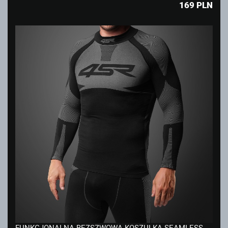
169
PLN
FUNKCJONALNA BEZSZWOWA KOSZULKA SEAMLESS