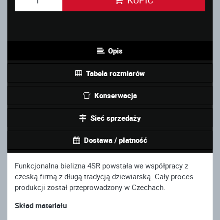
Opis
Tabela rozmiarów
Konserwacja
Sieć sprzedaży
Dostawa / płatność
Funkcjonalna bielizna 4SR powstała we współpracy z
czeską firmą z długą tradycją dziewiarską. Cały proces
produkcji został przeprowadzony w Czechach.
Skład materiału