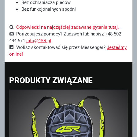
Bez ochraniacza pleców
Bez funkcjonalnych spodni
Odpowiedzi na najczęściej zadawane pytania tutaj.
Potrzebujesz pomocy? Zadzwoń lub napisz +48 502
444 571
info@4SR.pl
Wolisz skontaktować się przez Messenger?
Jesteśmy
online!
PRODUKTY ZWIĄZANE