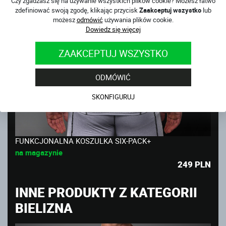
Czy zgadzasz się na używanie wszystkich plików cookie? Możesz łatwo
zdefiniować swoją zgodę, klikając przycisk
Zaakceptuj wszystko
lub
możesz
odmówić
używania plików cookie.
Dowiedz się więcej
ZAAKCEPTUJ WSZYSTKO
ODMÓWIĆ
SKONFIGURUJ
FUNKCJONALNA KOSZULKA SIX-PACK+
na magazynie
249
PLN
INNE PRODUKTY Z KATEGORII
BIELIZNA