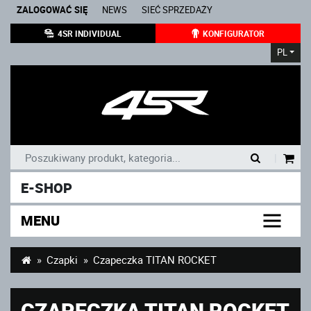
ZALOGOWAĆ SIĘ
NEWS
SIEĆ SPRZEDAŻY
4SR INDIVIDUAL
KONFIGURATOR
PL
|
E-SHOP
MENU
Czapki
Czapeczka TITAN ROCKET
CZAPECZKA TITAN ROCKET