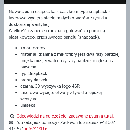
Nowoczesna czapeczka z daszkiem typu snapback z
laserowo wyciętą siecią małych otworów z tyłu dla
doskonałej wentylacji.
Wielkość czapeczki można regulować za pomocą
plastikowego, przesuwnego panelu (snapback).
kolor: czarny
materiał: tkanina z mikrofibry jest dwa razy bardziej
miękka niż jedwab i trzy razy bardziej miękka niż
bawełna.
typ: Snapback;
prosty daszek
czarna, 3D wyszywka logo 4SR
laserowo wycięte otwory z tyłu dla lepszej
wentylacji
uniseks
Odpowiedzi na najczęściej zadawane pytania tutaj.
Potrzebujesz pomocy? Zadzwoń lub napisz +48 502
444 571
info@4SR.pl